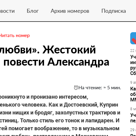
вости
Блог
Архив номеров
Подписка
Читать номер
 любви». Жестокий
22 
Уч
 повести Александра
ин
ру
Сб
9 а
На чтение: ≈ 5 мин.
Ка
об
роникнуто и пронизано интересом,
М
енького человека. Как и Достоевский, Куприн
8 м
изни нищих и бродяг, захолустных трактиров и
Уч
иниц. Только стиль его тонок и лапидарен. И
пе
стей помогает воображение, то в музыкальном
29 