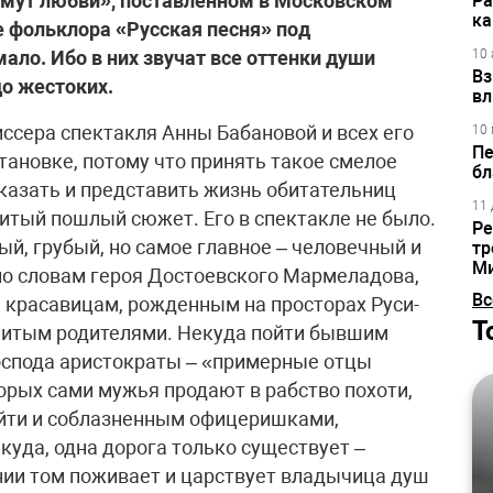
«Омут любви», поставленном в Московском
Ра
ка
 фольклора «Русская песня» под
ло. Ибо в них звучат все оттенки души
10 
Вз
о жестоких.
вл
ссера спектакля Анны Бабановой и всех его
10 
Пе
становке, потому что принять такое смелое
бл
казать и представить жизнь обитательниц
11 
битый пошлый сюжет. Его в спектакле не было.
Ре
й, грубый, но самое главное – человечный и
тр
М
 по словам героя Достоевского Мармеладова,
Вс
м красавицам, рожденным на просторах Руси-
Т
питым родителями. Некуда пойти бывшим
оспода аристократы – «примерные отцы
орых сами мужья продают в рабство похоти,
ойти и соблазненным офицеришками,
куда, одна дорога только существует –
нии том поживает и царствует владычица душ