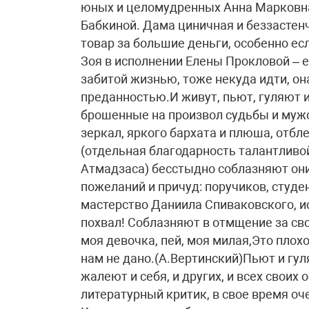
юных и целомудренных Анна Марковн
Бабкиной. Дама циничная и беззастенч
товар за большие деньги, особенно ес
Зоя в исполнении Елены Прокловой – 
забитой жизнью, тоже некуда идти, он
преданностью.И живут, пьют, гуляют 
брошенные на произвол судьбы и муж
зеркал, яркого бархата и плюша, отбл
(отдельная благодарность талантливо
Атмадзаса) бесстыдно соблазняют они
пожеланий и причуд: поручиков, студе
мастерство Даниила Спиваковского, и
похвал! Соблазняют в отмщение за св
моя девочка, пей, моя милая,Это плох
нам не дано.(А.Вертинский)Пьют и гул
жалеют и себя, и других, и всех свои
литературный критик, в свое время оч