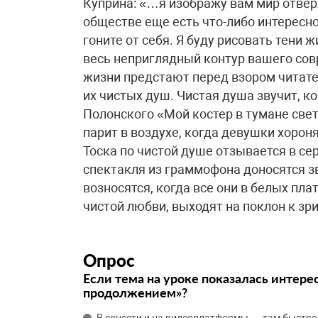
Куприна: «…я изображу вам мир отвер
обществе еще есть что-либо интересног
гоните от себя. Я буду рисовать тени 
весь неприглядный контур вашего сов
жизни предстают перед взором читател
их чистых душ. Чистая душа звучит, к
Полонского «Мой костер в тумане све
парит в воздухе, когда девушки хорон
Тоска по чистой душе отзывается в се
спектакля из граммофона доносятся з
возносятся, когда все они в белых пл
чистой любви, выходят на поклон к зр
Опрос
Если тема на уроке показалась интере
продолжением»?