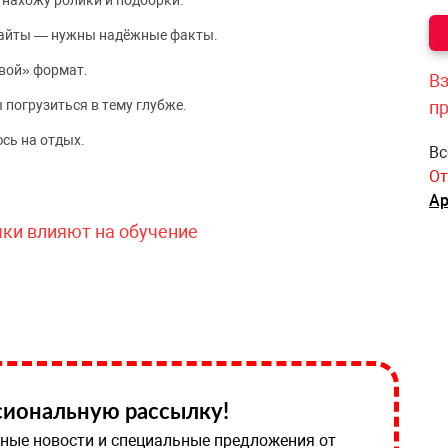
 нахожу ролики и подборки.
сайты — нужны надёжные факты.
вой» формат.
Вз
 погрузиться в тему глубже.
п
сь на отдых.
Вс
От
Ар
чки влияют на обучение
иональную рассылку!
ные новости и специальные предложения от