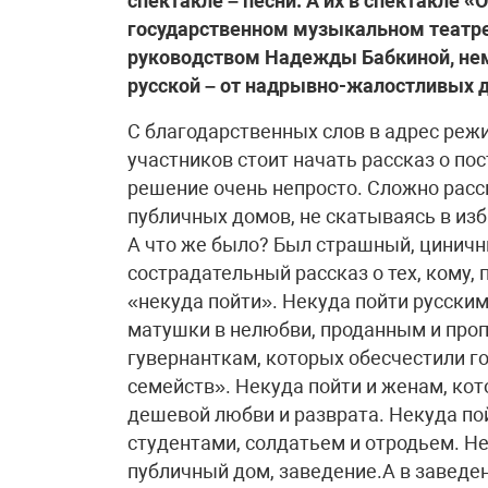
спектакле – песни. А их в спектакле 
государственном музыкальном театре
руководством Надежды Бабкиной, нема
русской – от надрывно-жалостливых д
С благодарственных слов в адрес режи
участников стоит начать рассказ о по
решение очень непросто. Сложно расс
публичных домов, не скатываясь в из
А что же было? Был страшный, циничны
сострадательный рассказ о тех, кому,
«некуда пойти». Некуда пойти русски
матушки в нелюбви, проданным и про
гувернанткам, которых обесчестили г
семейств». Некуда пойти и женам, кот
дешевой любви и разврата. Некуда п
студентами, солдатьем и отродьем. Не
публичный дом, заведение.А в заведе