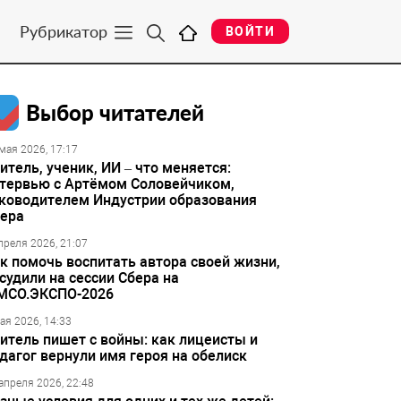
Рубрикатор
ВОЙТИ
Выбор читателей
мая 2026, 17:17
итель, ученик, ИИ – что меняется:
тервью с Артёмом Соловейчиком,
ководителем Индустрии образования
ера
преля 2026, 21:07
к помочь воспитать автора своей жизни,
судили на сессии Сбера на
МСО.ЭКСПО-2026
ая 2026, 14:33
итель пишет с войны: как лицеисты и
дагог вернули имя героя на обелиск
апреля 2026, 22:48