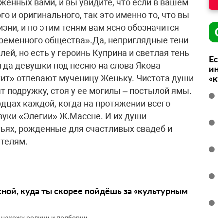
женных вами, и вы увидите, что если в вашем
о и оригинального, так это именно то, что вы
жизни, и по этим теням вам ясно обозначится
ременного общества».Да, неприглядные тени
ей, но есть у героинь Куприна и светлая тень
Ес
огда девушки под песню на слова Якова
ин
тит» отпевают мученицу Женьку. Чистота души
«
ят подружку, стоя у ее могилы – постылой ямы.
рдцах каждой, когда на протяжении всего
вуки «Элегии» Ж.Массне. И их души
атьях, рожденные для счастливых свадеб и
ителям.
сной, куда ты скорее пойдёшь за «культурным