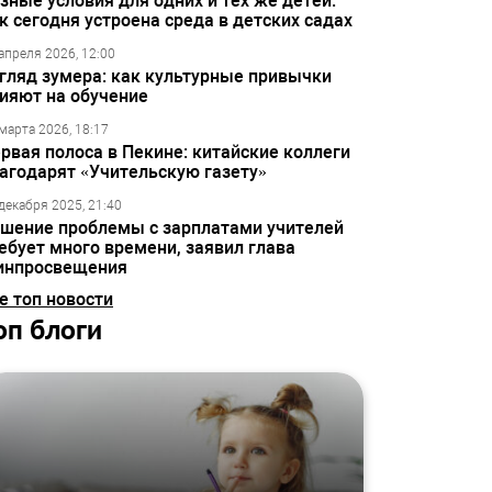
зные условия для одних и тех же детей:
к сегодня устроена среда в детских садах
апреля 2026, 12:00
гляд зумера: как культурные привычки
ияют на обучение
марта 2026, 18:17
рвая полоса в Пекине: китайские коллеги
агодарят «Учительскую газету»
декабря 2025, 21:40
шение проблемы с зарплатами учителей
ебует много времени, заявил глава
инпросвещения
е топ новости
оп блоги