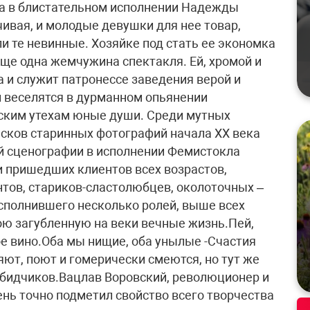
а в блистательном исполнении Надежды
ивая, и молодые девушки для нее товар,
ли те невинные. Хозяйке под стать ее экономка
еще одна жемчужина спектакля. Ей, хромой и
а и служит патронессе заведения верой и
и веселятся в дурманном опьянении
ским утехам юные души. Среди мутных
есков старинных фотографий начала ХХ века
й сценографии в исполнении Фемистокла
 пришедших клиентов всех возрастов,
нтов, стариков-сластолюбцев, околоточных –
сполнившего несколько ролей, выше всех
ою загубленную на веки вечные жизнь.Пей,
ое вино.Оба мы нищие, оба унылые -Счастия
яют, поют и гомерически смеются, но тут же
х обидчиков.Вацлав Воровский, революционер и
ень точно подметил свойство всего творчества