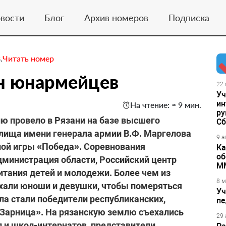
вости
Блог
Архив номеров
Подписка
.
Читать номер
он юнармейцев
22 
Уч
ин
На чтение: ≈ 9 мин.
ру
ю провело в Рязани на базе высшего
Сб
лища имени генерала армии В.Ф. Маргелова
9 а
ной игры «Победа». Соревнования
Ка
об
министрация области, Российский центр
М
итания детей и молодежи. Более чем из
8 м
ехали юноши и девушки, чтобы померяться
Уч
ла стали победители республиканских,
пе
«Зарница». На рязанскую землю съехались
29 
и школ-интернатов, представители