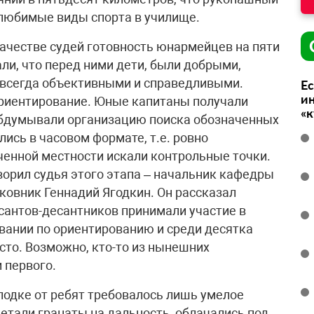
– любимые виды спорта в училище.
ачестве судей готовность юнармейцев на пяти
ли, что перед ними дети, были добрыми,
 всегда объективными и справедливыми.
Ес
ин
ориентирование. Юные капитаны получали
«
обдумывали организацию поиска обозначенных
лись в часовом формате, т.е. ровно
енной местности искали контрольные точки.
ворил судья этого этапа – начальник кафедры
ковник Геннадий Ягодкин. Он рассказал
рсантов-десантников принимали участие в
ании по ориентированию и среди десятка
сто. Возможно, кто-то из нынешних
 первого.
лодке от ребят требовалось лишь умелое
тали гранаты на дальность, облачались под