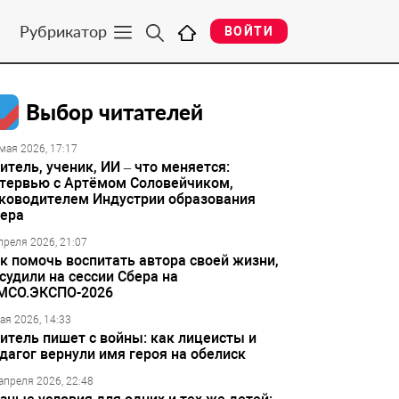
Рубрикатор
ВОЙТИ
Выбор читателей
мая 2026, 17:17
итель, ученик, ИИ – что меняется:
тервью с Артёмом Соловейчиком,
ководителем Индустрии образования
ера
преля 2026, 21:07
к помочь воспитать автора своей жизни,
судили на сессии Сбера на
МСО.ЭКСПО-2026
ая 2026, 14:33
итель пишет с войны: как лицеисты и
дагог вернули имя героя на обелиск
апреля 2026, 22:48