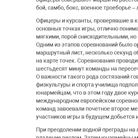
бой, самбо, бокс, военное троеборье 
Офицеры и курсанты, проверявшие в к
основных точках игры, отлично понима
мягкими, порой снисходительными, но
Одним из этапов соревнований было 
маршрутный лист, несколько секунд 
на карте точек. Соревнования проводи
шестьдесят минут команды на пересеч
О важности такого рода состязаний го
физкультуры и спорта училища подпол
юнармейцам, что в этом году двое ку
международном европейском соревнов
команд завоевали почетное второе ме
участников игры в будущем добьется и
При преодолении водной преграды на 
владение веслом. Затем юнармейцы ме