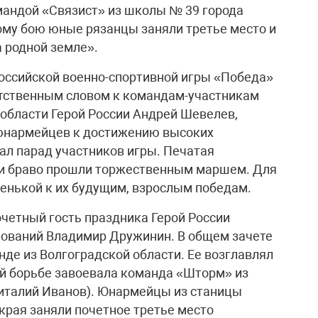
мандой «Связист» из школы № 39 города
ому бою юные рязанцы заняли третье место и
а родной земле».
оссийской военно-спортивной игры «Победа»
етственным словом к командам-участникам
 области Герой России Андрей Шевелев,
юнармейцев к достижению высоких
л парад участников игры. Печатая
ки браво прошли торжественным маршем. Для
пенькой к их будущим, взрослым победам.
четный гость праздника Герой России
нований Владимир Дружинин. В общем зачете
нде из Волгоградской области. Ее возглавлял
ой борьбе завоевала команда «Шторм» из
Виталий Иванов). Юнармейцы из станицы
рая заняли почетное третье место