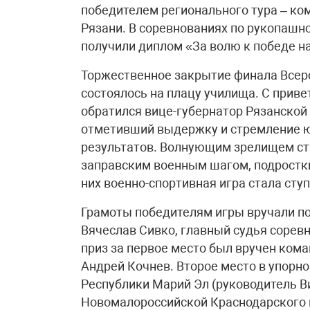
победителем регионального тура – ко
Рязани. В соревнованиях по рукопашн
получили диплом «За волю к победе н
Торжественное закрытие финала Всер
состоялось на плацу училища. С прив
обратился вице-губернатор Рязанской
отметивший выдержку и стремление 
результатов. Волнующим зрелищем ста
заправским военным шагом, подрост
них военно-спортивная игра стала сту
Грамоты победителям игры вручали по
Вячеслав Сивко, главный судья сорев
приз за первое место был вручен кома
Андрей Кочнев. Второе место в упорн
Республики Марий Эл (руководитель 
Новомалороссийской Краснодарского к