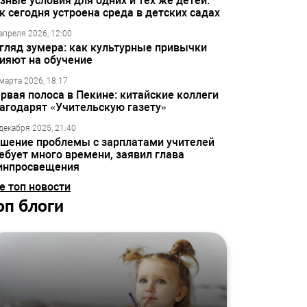
зные условия для одних и тех же детей:
к сегодня устроена среда в детских садах
апреля 2026, 12:00
гляд зумера: как культурные привычки
ияют на обучение
марта 2026, 18:17
рвая полоса в Пекине: китайские коллеги
агодарят «Учительскую газету»
декабря 2025, 21:40
шение проблемы с зарплатами учителей
ебует много времени, заявил глава
инпросвещения
е топ новости
оп блоги