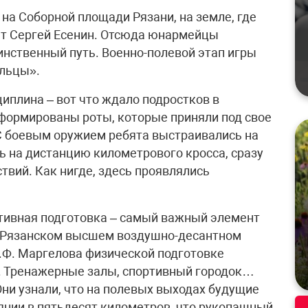
 на Соборной площади Рязани, на земле, где
эт Сергей Есенин. Отсюда юнармейцы
инственный путь. Военно-полевой этап игры
ельцы».
иплина – вот что ждало подростков в
формированы роты, которые приняли под свое
С боевым оружием ребята выстраивались на
сь на дистанцию километрового кросса, сразу
твий. Как нигде, здесь проявлялись
ртивная подготовка – самый важный элемент
В Рязанском высшем воздушно-десантном
.Ф. Маргелова физической подготовке
е. Тренажерные залы, спортивный городок…
Они узнали, что на полевых выходах будущие
нии в пятьдесят километров, что рукопашный