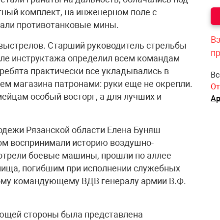
ный комплект, на инженерном поле с
али противотанковые мины.
Вз
 выстрелов. Старший руководитель стрельбы
п
ле инструктажа определил всем командам
 ребята практически все укладывались в
Вс
ем магазина патронами: руки еще не окрепли.
От
йцам особый восторг, а для лучших и
Ар
одежи Рязанской области Елена Буняш
сом воспринимали историю воздушно-
мотрели боевые машины, прошли по аллее
лища, погибшим при исполнении служебных
ному командующему ВДВ генералу армии В.Ф.
ающей стороны была представлена