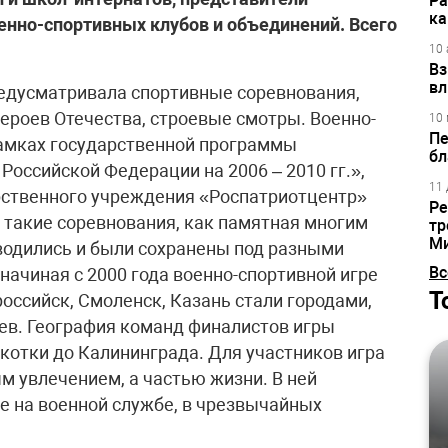
Ра
ка
енно-спортивных клубов и объединений. Всего
10 
Вз
вл
едусматривала спортивные соревнования,
ероев Отечества, строевые смотры. Военно-
10 
Пе
рамках государственной программы
бл
оссийской Федерации на 2006 – 2010 гг.»,
11 
рственного учреждения «Роспатриотцентр»
Ре
 такие соревнования, как памятная многим
тр
М
водились и были сохранены под разными
Вс
 начиная с 2000 года военно-спортивной игре
Т
оссийск, Смоленск, Казань стали городами,
ев. География команд финалистов игры
котки до Калининграда. Для участников игра
м увлечением, а частью жизни. В ней
е на военной службе, в чрезвычайных