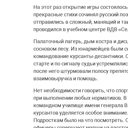
На этот раз открытие игры состоялось
прекрасные стихи сочинял русский по
отправились в сложный, манящий и та
проводился в учебном центре ВДВ «С
Палаточный лагерь, дым костра и дисц
сосновом лесу. Из юнармейцев были с
командование курсанты-десантники. 
старте и по сигналу судьи устремляли
после него штурмовали полосу препятс
взаимовыручка и помощь.
Нет необходимости говорить, что спо
при выполнении любых нормативов. 
командном училище имени генерала В
курсантов уделяется особое внимани
Подросткам было на что посмотреть. 
офицеры совершают марши на расстоя