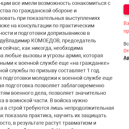
нции все имели возможность ознакомиться с
ства по гражданской обороне и
вовать при показательных выступлениях
Вз
акже на консультации по практическим
п
ости и подготовки допризывников в
водуВладимир КОМОЕДОВ, председатель
Вс
 сейчас, как никогда, необходима
От
на любые вызовы и угрозы армия, которая
Ар
ными к военной службе еще «на гражданке»
ой службы по призыву составляет 1 год.
 подготовки молодежи к военной службе еще
ая подготовка позволяет заблаговременно
тям военного дела, позволяет значительно
а в воинской части. В войска нужно
а в строй требуются лишь непродолжительная
ак показала практика, научить их защищать
осто, в результате растут травматизм и