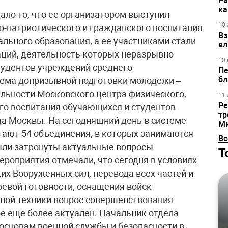
Ра
ка
ло то, что ее организатором выступил
10 
о-патриотического и гражданского воспитания
Вз
льного образования, а ее участниками стали
вл
аций, деятельность которых неразрывно
10 
тудентов учреждений среднего
Пе
бл
тема допризывной подготовки молодежи –
льности Московского центра физического,
11 
Ре
го воспитания обучающихся и студентов
тр
а Москвы. На сегодняшний день в системе
М
тают 54 объединения, в которых занимаются
Вс
ли затронуты актуальные вопросы
Т
ероприятия отмечали, что сегодня в условиях
их Вооруженных сил, перевода всех частей и
оевой готовности, оснащения войск
ной техники вопрос совершенствования
е еще более актуален. Начальник отдела
основам военной службы и безопасности в