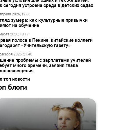
зные условия для одних и тех же детей:
к сегодня устроена среда в детских садах
апреля 2026, 12:00
гляд зумера: как культурные привычки
ияют на обучение
марта 2026, 18:17
рвая полоса в Пекине: китайские коллеги
агодарят «Учительскую газету»
декабря 2025, 21:40
шение проблемы с зарплатами учителей
ебует много времени, заявил глава
инпросвещения
е топ новости
оп блоги