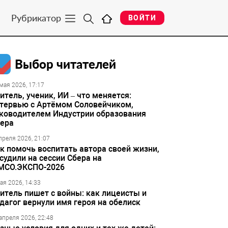
Рубрикатор
ВОЙТИ
Выбор читателей
мая 2026, 17:17
итель, ученик, ИИ – что меняется:
тервью с Артёмом Соловейчиком,
ководителем Индустрии образования
ера
преля 2026, 21:07
к помочь воспитать автора своей жизни,
судили на сессии Сбера на
МСО.ЭКСПО-2026
ая 2026, 14:33
итель пишет с войны: как лицеисты и
дагог вернули имя героя на обелиск
апреля 2026, 22:48