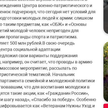
реждениях Центра военно-патриотического и
енюк подчеркнул, что сегодня нет условий для
подготовки молодых людей к армии: слишком
о таким предметам, как «ОБЖ» и «Основы
етий молодой человек непригоден для
вии пропаганды спорта и патриотизма.
ляет 500 млн рублей.В свою очередь
центра социальной адаптации
редложил свои варианты поддержания
 например, он считает, что проводы в армию
массовое мероприятие, рассылать по
атриотической тематикой. Начальник
партамента семейной и молодежной политики
твовавшим, что для воспитания молодежи в
ятся такие акции, как «Гражданин России»,
и шагу назад», «Спасибо за победу». Особенно
сшифровывается как «Ветеранам Нужны Уход и