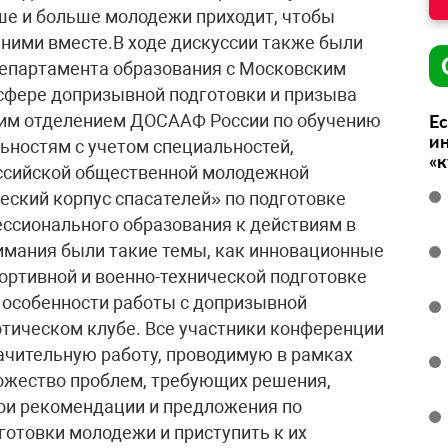
ше и больше молодежи приходит, чтобы
 ними вместе.В ходе дискуссии также были
епартамента образования с Московским
сфере допризывной подготовки и призыва
ким отделением ДОСААФ России по обучению
Ес
ин
ьностям с учетом специальностей,
«
оссийской общественной молодежной
еский корпус спасателей» по подготовке
ссионального образования к действиям в
имания были такие темы, как инновационные
ортивной и военно-технической подготовке
особенности работы с допризывной
тическом клубе. Все участники конференции
значительную работу, проводимую в рамках
ожество проблем, требующих решения,
ои рекомендации и предложения по
отовки молодежи и приступить к их