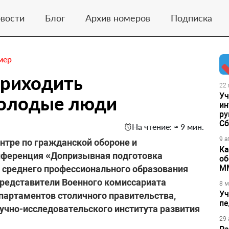
вости
Блог
Архив номеров
Подписка
мер
риходить
22 
Уч
молодые люди
ин
ру
Сб
На чтение: ≈ 9 мин.
9 а
нтре по гражданской обороне и
Ка
ференция «Допризывная подготовка
об
М
 среднего профессионального образования
представители Военного комиссариата
8 м
Уч
партаментов столичного правительства,
пе
учно-исследовательского института развития
29 