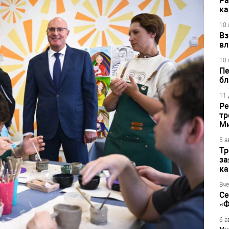
Ра
ка
10 
Вз
вл
10 
Пе
бл
11 
Ре
тр
М
5 а
Тр
за
ка
Вче
Се
«Ф
6 а