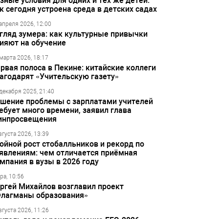
зные условия для одних и тех же детей:
к сегодня устроена среда в детских садах
апреля 2026, 12:00
гляд зумера: как культурные привычки
ияют на обучение
марта 2026, 18:17
рвая полоса в Пекине: китайские коллеги
агодарят «Учительскую газету»
декабря 2025, 21:40
шение проблемы с зарплатами учителей
ебует много времени, заявил глава
инпросвещения
вгуста 2026, 13:39
ойной рост стобалльников и рекорд по
явлениям: чем отличается приёмная
мпания в вузы в 2026 году
ра, 10:56
ргей Михайлов возглавил проект
лагманы образования»
вгуста 2026, 11:26