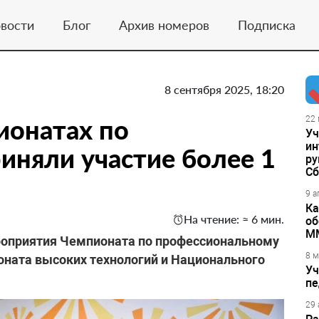
вости
Блог
Архив номеров
Подписка
8 сентября 2025, 18:20
ионатах по
22 
Уч
ин
иняли участие более 1
ру
Сб
9 а
Ка
На чтение: ≈ 6 мин.
об
М
роприятия Чемпионата по профессиональному
8 м
ната высоких технологий и Национального
Уч
пе
29 