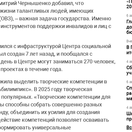
«П
Дмитрий Чернышенко добавил, что
20
й жизни талантливых людей, имеющих
6 а
ОВЗ), – важная задача государства. Именно
Гл
 инструментов поддержки инвалидов и лиц с
до
бю
Вче
лся с инфраструктурой Центра социальной
В 
ит
л создан 7 лет назад, и пообщался с
ень в Центре могут заниматься 270 человек,
4 а
Сб
проектах в течение года.
уч
ожила выделить творческие компетенции в
6 а
Сп
билимпикс». В 2025 году творческая
ра
 популярных. «Творческие компетенции для
ма
ы способны собрать совершенно разных
4 а
ду, объединить их усилия для создания
Шк
пр
действие компетенций позволяет осваивать
формировать универсальные
Вс