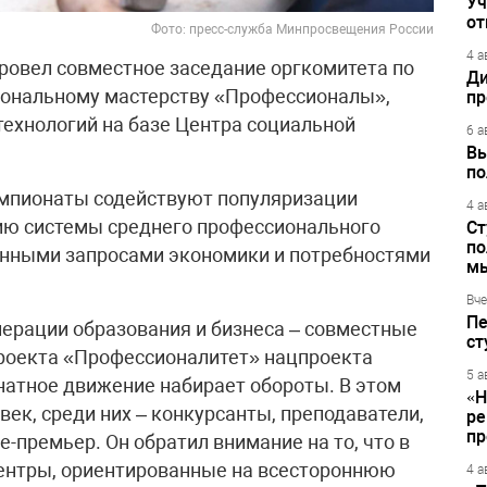
Уч
от
Фото: пресс-служба Минпросвещения России
4 а
овел совместное заседание оргкомитета по
Ди
ональному мастерству «Профессионалы»,
пр
ехнологий на базе Центра социальной
6 а
Вы
по
мпионаты содействуют популяризации
4 а
ию системы среднего профессионального
Ст
по
енными запросами экономики и потребностями
м
Вче
Пе
ерации образования и бизнеса – совместные
ст
роекта «Профессионалитет» нацпроекта
5 а
натное движение набирает обороты. В этом
«Н
век, среди них – конкурсанты, преподаватели,
ре
пр
е-премьер. Он обратил внимание на то, что в
центры, ориентированные на всестороннюю
4 а