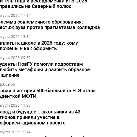
итель года и рекордсменка ЕГЭ-2026
правились на Северный полюс
вгуста 2026, 17:14
лемма современного образования:
естиж вуза против прагматизма колледжа
вгуста 2026, 13:34
платы к школе в 2026 году: кому
ложены и как оформить
вгуста 2026, 09:57
уденты НовГУ помогли подросткам
любить метафоры и развить образное
ышление
ра, 09:56
рвая в истории 500-балльница ЕГЭ стала
уденткой МФТИ
вгуста 2026, 11:26
азад в будущее»: школьники из 43
гионов приняли участие в
офориентационном проекте
вгуста 2026, 23:14