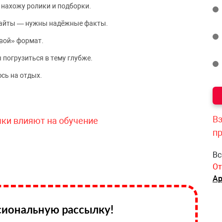
 нахожу ролики и подборки.
сайты — нужны надёжные факты.
вой» формат.
 погрузиться в тему глубже.
сь на отдых.
Вз
чки влияют на обучение
п
Вс
От
Ар
иональную рассылку!