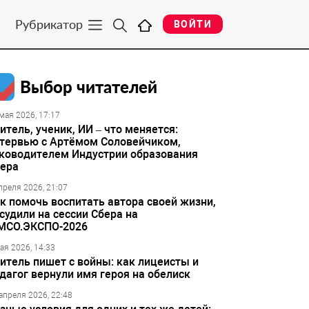
Рубрикатор
ВОЙТИ
Выбор читателей
мая 2026, 17:17
итель, ученик, ИИ – что меняется:
тервью с Артёмом Соловейчиком,
ководителем Индустрии образования
ера
преля 2026, 21:07
к помочь воспитать автора своей жизни,
судили на сессии Сбера на
МСО.ЭКСПО-2026
ая 2026, 14:33
итель пишет с войны: как лицеисты и
дагог вернули имя героя на обелиск
апреля 2026, 22:48