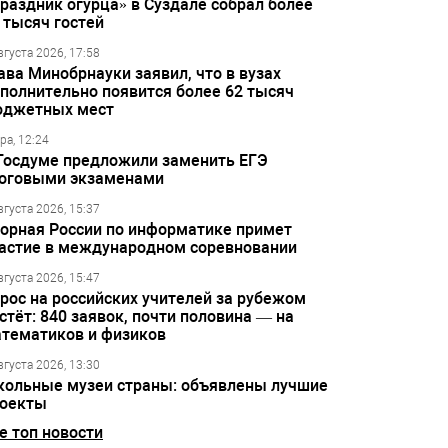
раздник огурца» в Суздале собрал более
 тысяч гостей
вгуста 2026, 17:58
ава Минобрнауки заявил, что в вузах
полнительно появится более 62 тысяч
джетных мест
ра, 12:24
Госдуме предложили заменить ЕГЭ
оговыми экзаменами
вгуста 2026, 15:37
орная России по информатике примет
астие в международном соревновании
вгуста 2026, 15:47
рос на российских учителей за рубежом
стёт: 840 заявок, почти половина — на
тематиков и физиков
вгуста 2026, 13:30
ольные музеи страны: объявлены лучшие
оекты
е топ новости