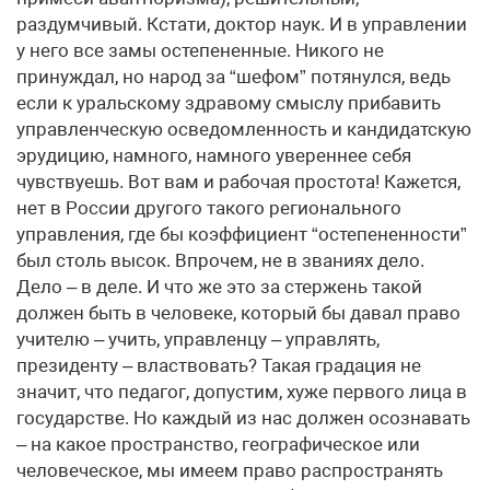
раздумчивый. Кстати, доктор наук. И в управлении
у него все замы остепененные. Никого не
принуждал, но народ за “шефом” потянулся, ведь
если к уральскому здравому смыслу прибавить
управленческую осведомленность и кандидатскую
эрудицию, намного, намного увереннее себя
чувствуешь. Вот вам и рабочая простота! Кажется,
нет в России другого такого регионального
управления, где бы коэффициент “остепененности”
был столь высок. Впрочем, не в званиях дело.
Дело – в деле. И что же это за стержень такой
должен быть в человеке, который бы давал право
учителю – учить, управленцу – управлять,
президенту – властвовать? Такая градация не
значит, что педагог, допустим, хуже первого лица в
государстве. Но каждый из нас должен осознавать
– на какое пространство, географическое или
человеческое, мы имеем право распространять