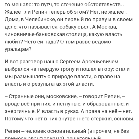
то мешало: то путч, то стечение обстоятельств…
Жалеет ли Репин теперь об этом? Нет, не жалеет.
Дома, в Челябинске, он первый по праву и в своем
деле, что называется, собаку съел. А Москва,
чиновничье-банковская столица, какую власть
любит? Чего ей надо? О том разве ведомо
уральцам?
И вот разговор наш с Сергеем Арсеньевичем
выбрался на твердую тропу и пошел в гору: стали
мы размышлять о природе власти, о праве на
власть и о результатах этой власти.
– Странные они, московские, – говорит Репин, –
вроде всё при них: и неглупые, и образованные, и
энергичные. И власть в руках. А права на неё – нет.
Потому что нет в них внутреннего стержня, основы.
Репин – человек основательный (впрочем, не без
примеси авантюризма), решительный,