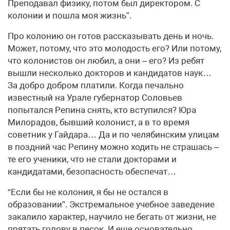
Преподавал физику, потом был директором. С
колонии и пошла моя жизнь”.
Про колонию он готов рассказывать день и ночь.
Может, потому, что это молодость его? Или потому,
что колонистов он любил, а они – его? Из ребят
вышли несколько докторов и кандидатов наук…
За добро добром платили. Когда печально
известный на Урале губернатор Соловьев
попытался Репина снять, кто вступился? Юра
Милорадов, бывший колонист, а в то время
советник у Гайдара… Да и по челябинским улицам
в поздний час Репину можно ходить не страшась –
те его ученики, что не стали докторами и
кандидатами, безопасность обеспечат…
“Если бы не колония, я бы не остался в
образовании”. Экстремальное учебное заведение
закалило характер, научило не бегать от жизни, не
прятать голову в песок. И еще основательно