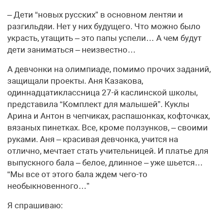
– Дети “новых русских” в основном лентяи и
разгильдяи. Нет у них будущего. Что можно было
украсть, утащить – это папы успели… А чем будут
дети заниматься – неизвестно…
А девчонки на олимпиаде, помимо прочих заданий,
защищали проекты. Аня Казакова,
одиннадцатиклассница 27-й каслинской школы,
представила “Комплект для малышей”. Куклы
Арина и Антон в чепчиках, распашонках, кофточках,
вязаных пинетках. Все, кроме ползунков, – своими
руками. Аня – красивая девчонка, учится на
отлично, мечтает стать учительницей. И платье для
выпускного бала – белое, длинное – уже шьется…
“Мы все от этого бала ждем чего-то
необыкновенного…”
Я спрашиваю: