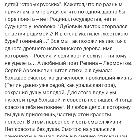
детей “старых русских”. Кажется, что по разным
причинам, а мне видится, что по одной, давно бы
пора понять – нет Родины, государства, нет и
будущего у человека. “Дубовый листок оторвался
от ветки родимой // И в степь укатился, жестокою
бурей гонимый…” Все мы так похожи на листья с
одного древнего исполинского дерева, имя
которому – Россия, и если корни сохнут – никому
не уцелеть… А любимый поэт Репина – Лермонтов.
Сергей Арсеньевич читал стихи, а я думала:
большое счастье, когда человек, проживший жизнь
(Репин давно уже седой, как уральская гора),
сохранил душу молодой. Для этого ведь и ум
нужен, и труд большой, и совесть неспящая. И тогда
красота тебя не покинет. И любое дело, к которому
ты душу приложишь, частицу этой красоты
понесет. В этом, наверное, и есть смысл жизни.
Нет красоты без души. Смотрю на уральские
самоцветы и думаю: ведь и в сияние этих камней