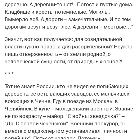
деревню. А деревни-то нет!.. Погост и пустые дома.
Кладбище и кресты потемнелые. Могилы.
Вымерло всё. А дороги – замечательные. И по тем
дорогам везут и везут лес. А деревни – мертвые…”
Значит, вот как получается: для созидательной
власти нужно право, а для разорительной? Неужто
лишь отверженность – от земли родной, от
человеческой сущности, от природных основ?!
* * *
Тот не знает России, кто не видел ее погибающих
деревень, ее остывающих заводов, ее мальчишек,
воюющих в Чечне. Еду в поезде из Москвы в
Челябинск. В купе – молоденький военный. Звание
не по возрасту – майор. “С войны звездочка?” –
“Да. С первой чеченской”. Военный прокурор, он
вместе с медэкспертом устанавливал “личности
погибших”. Пятьсот человек. Потому у