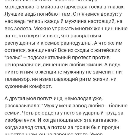
молоденького майора старческая тоска в глазах.
Лучшие ведь погибают там. Оглянемся вокруг: у
нас ведь теперь каждый мужчина настоящий, на
вес золота. Можно упрекать многих женщин ныне
за то, что курят и пьют, что развратны и
распущенны и к семье равнодушны. А что же им
остается, женщинам? Все их сходы с житейских
“рельс” – подсознательный протест против
ненормальной, лишенной любви жизни. А ведь
никто и ничто женщине мужчину не заменит: ни
телевизор, ни изматывающий ритм жизни, ни
кухонный комфорт.
А другая моя попутчица, немолодая уже,
рассказывала: “Муж у меня завод любил – больше
семьи. Четыре ордена у него за ударный труд, за
изобретения. И когда пошла вся эта катавасия,
когда завод стал, а потом за гроши был продан
иностранцам, он не перенес этого. Умер.