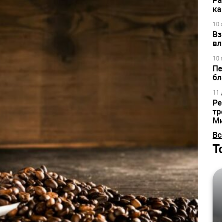
Ра
ка
10 
Вз
вл
10 
Пе
бл
11 
Ре
тр
М
Вс
Т