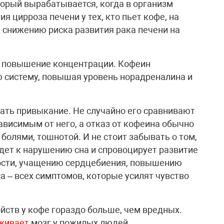
оторый вырабатывается, когда в организм
я цирроза печени у тех, кто пьет кофе, на
к снижению риска развития рака печени на
о повышение концентрации. Кофеин
 систему, повышая уровень норадреналина и
вать привыкание. Не случайно его сравнивают
ависимым от него, а отказ от кофеина обычно
олями, тошнотой. И не стоит забывать о том,
дет к нарушению сна и спровоцирует развитие
ности, учащению сердцебиения, повышению
а – всех симптомов, которые усилят чувство
ойств у кофе гораздо больше, чем вредных.
живает
мозг у пожилых людей.