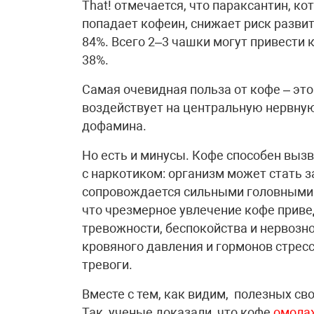
That! отмечается, что параксантин, к
попадает кофеин, снижает риск развити
84%. Всего 2–3 чашки могут привести 
38%.
Самая очевидная польза от кофе – эт
воздействует на центральную нервную
дофамина.
Но есть и минусы. Кофе способен выз
с наркотиком: организм может стать з
сопровождается сильными головными б
что чрезмерное увлечение кофе приве
тревожности, беспокойства и нервоз
кровяного давления и гормонов стресс
тревоги.
Вместе с тем, как видим, полезных св
Так, ученые доказали, что кофе
омола