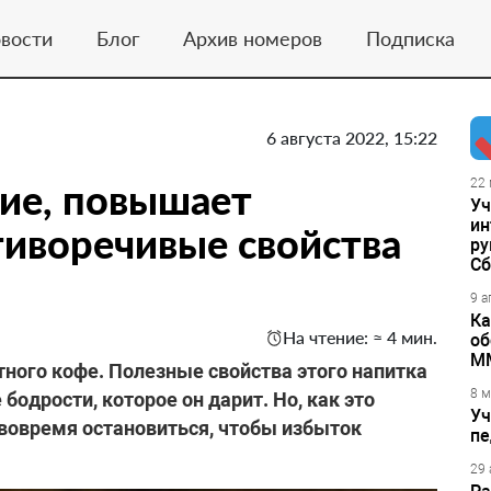
вости
Блог
Архив номеров
Подписка
6 августа 2022, 15:22
ие, повышает
22 
Уч
ин
тиворечивые свойства
ру
Сб
9 а
Ка
На чтение: ≈ 4 мин.
об
М
ного кофе. Полезные свойства этого напитка
8 м
бодрости, которое он дарит. Но, как это
Уч
о вовремя остановиться, чтобы избыток
пе
29 