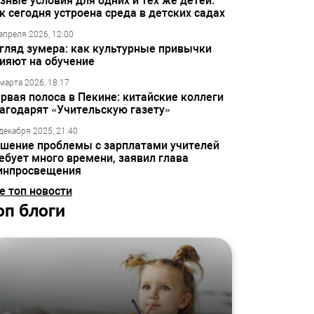
зные условия для одних и тех же детей:
к сегодня устроена среда в детских садах
апреля 2026, 12:00
гляд зумера: как культурные привычки
ияют на обучение
марта 2026, 18:17
рвая полоса в Пекине: китайские коллеги
агодарят «Учительскую газету»
декабря 2025, 21:40
шение проблемы с зарплатами учителей
ебует много времени, заявил глава
инпросвещения
е топ новости
оп блоги