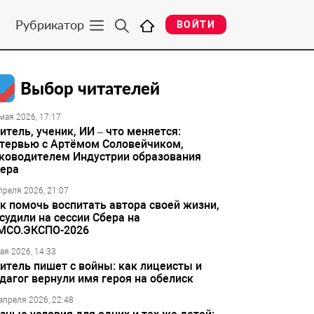
Рубрикатор
ВОЙТИ
Выбор читателей
мая 2026, 17:17
итель, ученик, ИИ – что меняется:
тервью с Артёмом Соловейчиком,
ководителем Индустрии образования
ера
преля 2026, 21:07
к помочь воспитать автора своей жизни,
судили на сессии Сбера на
МСО.ЭКСПО-2026
ая 2026, 14:33
итель пишет с войны: как лицеисты и
дагог вернули имя героя на обелиск
апреля 2026, 22:48