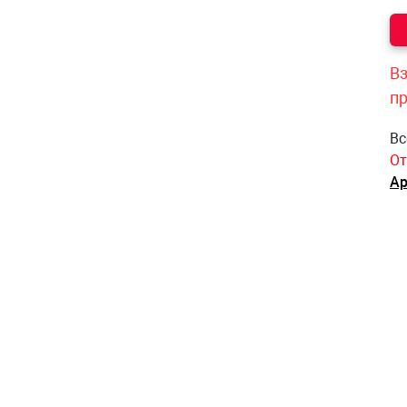
Вз
п
Вс
От
Ар