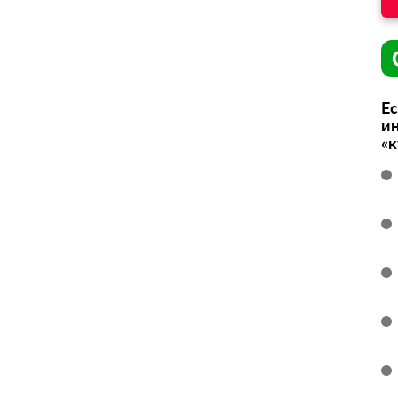
Ес
ин
«