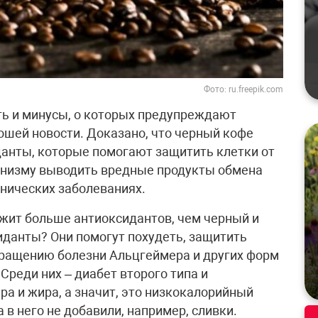
Фото: ru.freepik.com
ть и минусы, о которых предупреждают
ошей новости. Доказано, что черный кофе
анты, которые помогают защитить клетки от
анизму выводить вредные продукты обмена
онических заболеваниях.
ржит больше антиоксидантов, чем черный и
иданты? Они помогут похудеть, защитить
вращению болезни Альцгеймера и других форм
Среди них – диабет второго типа и
ра и жира, а значит, это низкокалорийный
а в него не добавили, например, сливки.