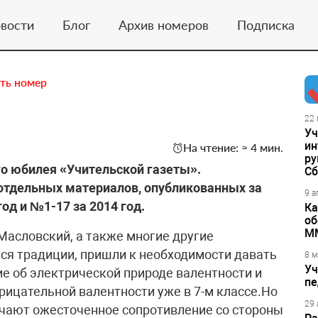
вости
Блог
Архив номеров
Подписка
ть номер
22 
Уч
ин
На чтение: ≈ 4 мин.
ру
го юбилея «Учительской газеты».
Сб
тдельных материалов, опубликованных за
9 а
од и №1-17 за 2014 год.
Ка
об
М
Масловский, а также многие другие
ся традиции, пришли к необходимости давать
8 м
Уч
е об электрической природе валентности и
пе
рицательной валентности уже в 7-м классе.Но
29 
речают ожесточенное сопротивление со стороны