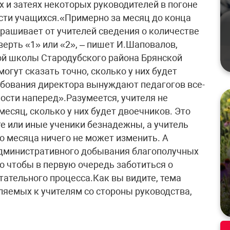
 и затеях некоторых руководителей в погоне
сти учащихся.«Примерно за месяц до конца
рашивает от учителей сведения о количестве
верть «1» или «2», – пишет И.Шаповалов,
й школы Стародубского района Брянской
могут сказать точно, сколько у них будет
ебования директора вынуждают педагогов все-
ости наперед».Разумеется, учителя не
месяц, сколько у них будет двоечников. Это
е или иные ученики безнадежны, а учитель
го месяца ничего не может изменить. А
 административного добывания благополучных
о чтобы в первую очередь заботиться о
тательного процесса.Как вы видите, тема
яемых к учителям со стороны руководства,