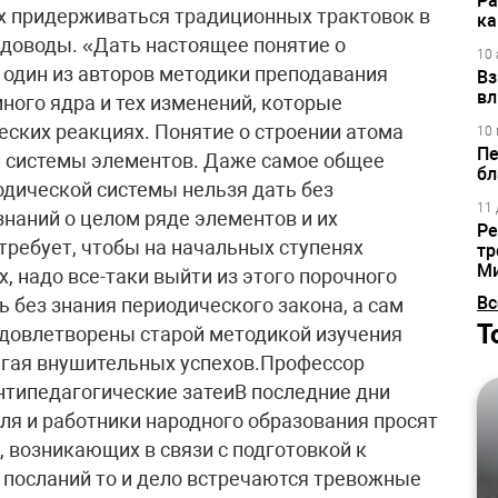
Ра
 придерживаться традиционных трактовок в
ка
доводы. «Дать настоящее понятие о
10 
 один из авторов методики преподавания
Вз
вл
много ядра и тех изменений, которые
еских реакциях. Понятие о строении атома
10 
Пе
й системы элементов. Даже самое общее
бл
одической системы нельзя дать без
11 
знаний о целом ряде элементов и их
Ре
 требует, чтобы на начальных ступенях
тр
М
х, надо все-таки выйти из этого порочного
Вс
ь без знания периодического закона, а сам
Т
 удовлетворены старой методикой изучения
тигая внушительных успехов.Профессор
нтипедагогические затеиВ последние дни
еля и работники народного образования просят
, возникающих в связи с подготовкой к
 посланий то и дело встречаются тревожные