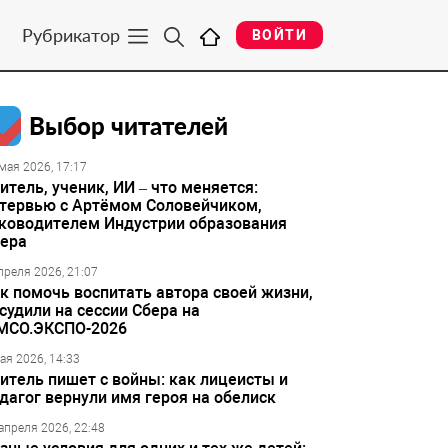
Рубрикатор
ВОЙТИ
Выбор читателей
мая 2026, 17:17
итель, ученик, ИИ – что меняется:
тервью с Артёмом Соловейчиком,
ководителем Индустрии образования
ера
преля 2026, 21:07
к помочь воспитать автора своей жизни,
судили на сессии Сбера на
МСО.ЭКСПО-2026
ая 2026, 14:33
итель пишет с войны: как лицеисты и
дагог вернули имя героя на обелиск
апреля 2026, 22:48