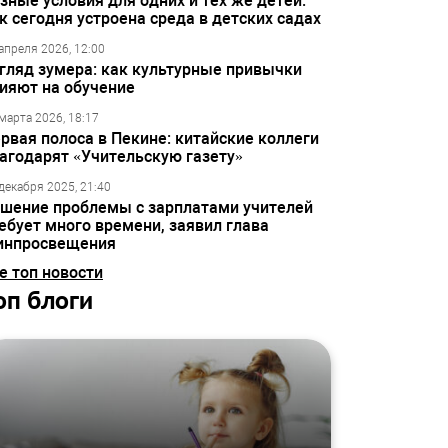
зные условия для одних и тех же детей:
к сегодня устроена среда в детских садах
апреля 2026, 12:00
гляд зумера: как культурные привычки
ияют на обучение
марта 2026, 18:17
рвая полоса в Пекине: китайские коллеги
агодарят «Учительскую газету»
декабря 2025, 21:40
шение проблемы с зарплатами учителей
ебует много времени, заявил глава
инпросвещения
е топ новости
оп блоги