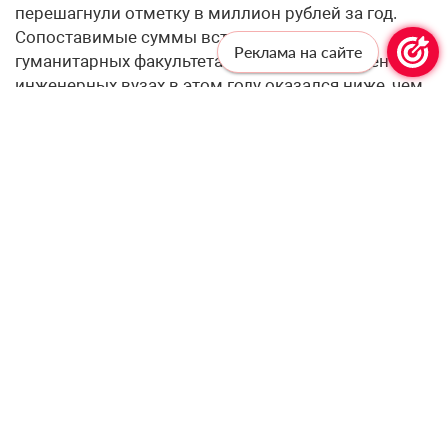
перешагнули отметку в миллион рублей за год.
Сопоставимые суммы встречаются и на
Реклама на сайте
гуманитарных факультетах. При этом рост цен в
инженерных вузах в этом году оказался ниже, чем
в прошлом.
Профессионалам —
профессиональную рассылку!
Подпишитесь, чтобы получать актуальные
новости и специальные предложения от
«Учительской газеты», не выходя из
почтового ящика