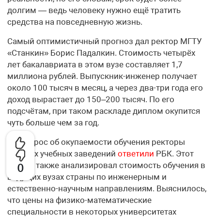
долгим — ведь человеку нужно ещё тратить
средства на повседневную жизнь.
Самый оптимистичный прогноз дал ректор МГТУ
«Станкин» Борис Падалкин. Стоимость четырёх
лет бакалавриата в этом вузе составляет 1,7
миллиона рублей. Выпускник-инженер получает
около 100 тысяч в месяц, а через два-три года его
доход вырастает до 150–200 тысяч. По его
подсчётам, при таком раскладе диплом окупится
чуть больше чем за год.
На вопрос об окупаемости обучения ректоры
высших учебных заведений
ответили
РБК. Этот
ресурс также анализировал стоимость обучения в
0
ведущих вузах страны по инженерным и
естественно-научным направлениям. Выяснилось,
что цены на физико-математические
специальности в некоторых университетах