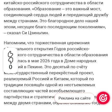
китайско-российского сотрудничества в области
образования. «Образование – это важный мост,
соединяющий сердца людей и передающий дружбу
между странами. Это благородное дело нашей
эпохи, несущее благо последующим поколениям»,
– сказал Си Цзиньпин.
Напомним, что торжественная церемония
официального открытия Годов российско-
китайского сотрудничества в области образования
состоялась в мае 2026 года в Доме народных
0
собраний в Пекине. Это десятый по счёту
межгосударственный перекрёстный проект,
реализуемый Россией и Китаем, который по
традиции посвящён одной из неотъемлемых
составляющих частей всеобъемлющего
партнёрства и стратегического взаимодействия
Реклама на сайте
между двумя странами, обратил внимание тогда
Владимир Путин.