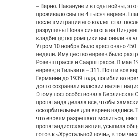
– Верно. Накануне и в годы войны, эт
проживало свыше 4 тысяч евреев. Гл
после эмиграции его коллег стал пос
разрушены Новая синагога на Линденш
кладбище; погромщики выгоняли на ул
Утром 10 ноября было арестовано 450
недели. Имущество евреев было разгра
Розенштрассе и Саарштрассе. В мае 19
евреев; в Тильзите – 311. Почти все е
Германии до 1939 года, погибли во вр
долго сохраняли иллюзии насчет наци
Этому поспособствовала Берлинская О
пропаганда делала все, чтобы замаск
оскорбительные для евреев надписи. Т
что евреям разрешают молиться, никто
пропагандистская акция, усыпила обще
готов к «Хрустальной ночи», в том чи