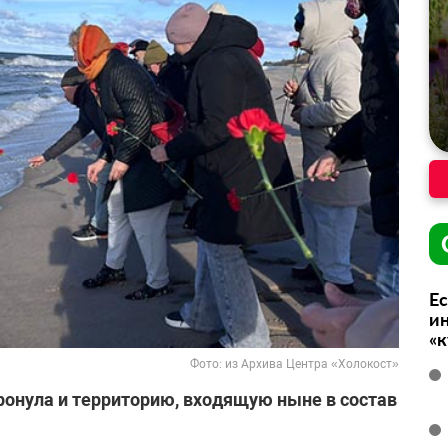
Ес
ин
«
Фото: из Архива Центра «Холокост»
тронула и территорию, входящую ныне в состав