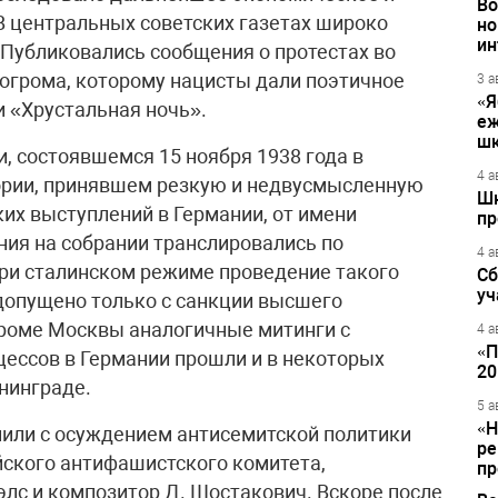
Во
В центральных советских газетах широко
но
ин
 Публиковались сообщения о протестах во
погрома, которому нацисты дали поэтичное
3 а
«Я
и «Хрустальная ночь».
еж
шк
, состоявшемся 15 ноября 1938 года в
4 а
ории, принявшем резкую и недвусмысленную
Шк
х выступлений в Германии, от имени
пр
ния на собрании транслировались по
4 а
при сталинском режиме проведение такого
Сб
уч
допущено только с санкции высшего
Кроме Москвы аналогичные митинги с
4 а
«П
цессов в Германии прошли и в некоторых
20
енинграде.
5 а
«Н
пили с осуждением антисемитской политики
ре
ского антифашистского комитета,
пр
элс и композитор Д. Шостакович. Вскоре после