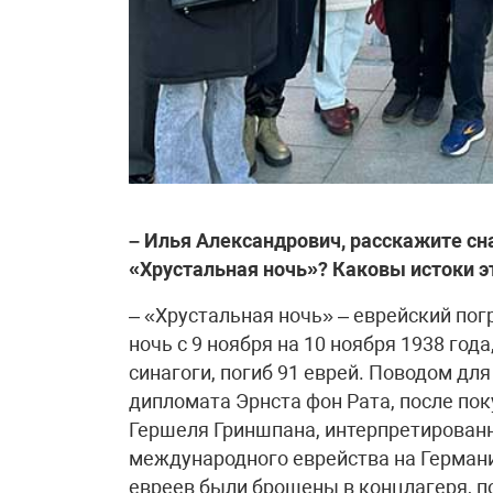
– Илья Александрович, расскажите сн
«Хрустальная ночь»? Каковы истоки э
– «Хрустальная ночь» – еврейский по
ночь с 9 ноября на 10 ноября 1938 го
синагоги, погиб 91 еврей. Поводом дл
дипломата Эрнста фон Рата, после пок
Гершеля Гриншпана, интерпретированн
международного еврейства на Германи
евреев были брошены в концлагеря, 