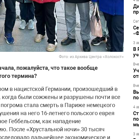
4 а
Ди
пр
Сег
Се
«Ф
3 а
В 
уч
Фото: из Архива Центра «Холокост»
Вче
ачала, пожалуйста, что такое вообще
Уч
того термина?
от
Вче
гром в нацистской Германии, произошедший в
Вы
да, когда были сожжены и разрушены почти все
по
я погрома стала смерть в Париже немецкого
4 а
ушения на него 16-летнего польского еврея
Ст
по
ое Геббельсом, как нападение
м
ю. После «Хрустальной ночи» 30 тысяч
3 а
последовало дальнейшее экономическое и