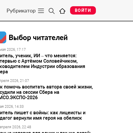
Рубрикатор
ВОЙТИ
Выбор читателей
мая 2026, 17:17
итель, ученик, ИИ – что меняется:
тервью с Артёмом Соловейчиком,
ководителем Индустрии образования
ера
преля 2026, 21:07
к помочь воспитать автора своей жизни,
судили на сессии Сбера на
МСО.ЭКСПО-2026
ая 2026, 14:33
итель пишет с войны: как лицеисты и
дагог вернули имя героя на обелиск
апреля 2026, 22:48