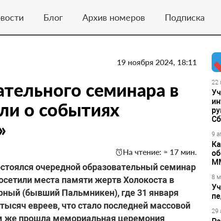
вости
Блог
Архив номеров
Подписка
19 ноября 2024, 18:11
ательного семинара в
22 
Уч
ин
ли о событиях
ру
Сб
»
9 а
Ка
На чтение: ≈ 17 мин.
об
М
 состоялся очередной образовательный семинар
8 м
посетили места памяти жертв Холокоста в
Уч
арный (бывший Пальмникен), где 31 января
пе
тысяч евреев, что стало последней массовой
29 
ам же прошла мемориальная церемония