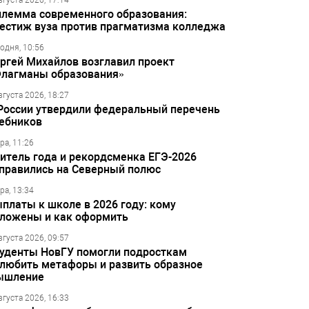
вгуста 2026, 17:14
лемма современного образования:
естиж вуза против прагматизма колледжа
одня, 10:56
ргей Михайлов возглавил проект
лагманы образования»
вгуста 2026, 18:27
России утвердили федеральный перечень
ебников
ра, 11:26
итель года и рекордсменка ЕГЭ-2026
правились на Северный полюс
ра, 13:34
платы к школе в 2026 году: кому
ложены и как оформить
вгуста 2026, 09:57
уденты НовГУ помогли подросткам
любить метафоры и развить образное
ышление
вгуста 2026, 16:33