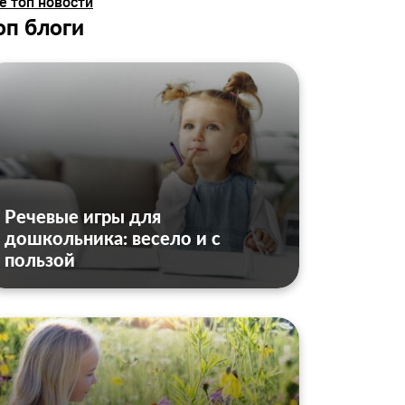
е топ новости
оп блоги
Речевые игры для
дошкольника: весело и с
пользой