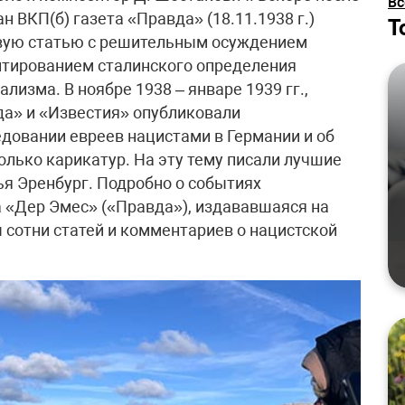
Вс
 ВКП(б) газета «Правда» (18.11.1938 г.)
Т
овую статью с решительным осуждением
итированием сталинского определения
лизма. В ноябре 1938 – январе 1939 гг.,
да» и «Известия» опубликовали
ледовании евреев нацистами в Германии и об
олько карикатур. На эту тему писали лучшие
ья Эренбург. Подробно о событиях
а «Дер Эмес» («Правда»), издававшаяся на
 сотни статей и комментариев о нацистской