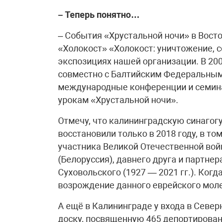
– Теперь понятно…
– События «Хрустальной ночи» в Вост
«Холокост» «Холокост: уничтожение, с
экспозициях нашей организации. В 2008
совместно с Балтийским Федеральным 
международные конференции и семина
урокам «Хрустальной ночи».
Отмечу, что калининградскую синагог
восстановили только в 2018 году, в то
участника Великой Отечественной войн
(Белоруссия), давнего друга и партне
Суховольского (1927 — 2021 гг.). Когд
возрождение данного еврейского мол
А ещё в Калининграде у входа в Севе
доску, посвященную 465 депортирова