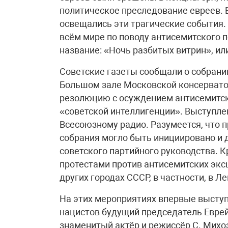
политическое преследование евреев. 
освещались эти трагические события.
всём мире по поводу антисемитского 
название: «Ночь разбитых витрин», ил
Советские газеты сообщали о собрании
Большом зале Московской консерват
резолюцию с осуждением антисемитски
«советской интеллигенции». Выступле
Всесоюзному радио. Разумеется, что 
собрания могло быть инициировано и 
советского партийного руководства. 
протестами против антисемитских экс
других городах СССР, в частности, в Л
На этих мероприятиях впервые высту
нацистов будущий председатель Еврей
знаменитый актёр и режиссёр С. Михо