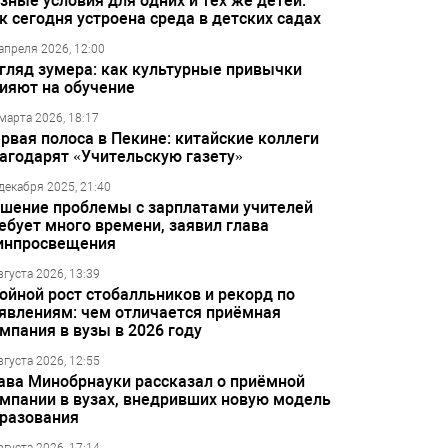
зные условия для одних и тех же детей:
к сегодня устроена среда в детских садах
апреля 2026, 12:00
гляд зумера: как культурные привычки
ияют на обучение
марта 2026, 18:17
рвая полоса в Пекине: китайские коллеги
агодарят «Учительскую газету»
декабря 2025, 21:40
шение проблемы с зарплатами учителей
ебует много времени, заявил глава
инпросвещения
вгуста 2026, 13:39
ойной рост стобалльников и рекорд по
явлениям: чем отличается приёмная
мпания в вузы в 2026 году
вгуста 2026, 12:55
ава Минобрнауки рассказал о приёмной
мпании в вузах, внедривших новую модель
разования