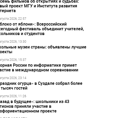
семь фильмов об открытиях и судьбах:
вый проект МГУ и Института развития
тернета
вгуста 2026, 22:57
блоко от яблони»: Всероссийский
егодный фестиваль объединит учителей,
ольников и студентов
вгуста 2026, 13:30
ольные музеи страны: объявлены лучшие
оекты
вгуста 2026, 15:37
орная России по информатике примет
астие в международном соревновании
вгуста 2026, 23:14
раздник огурца» в Суздале собрал более
 тысяч гостей
вгуста 2026, 11:26
азад в будущее»: школьники из 43
гионов приняли участие в
офориентационном проекте