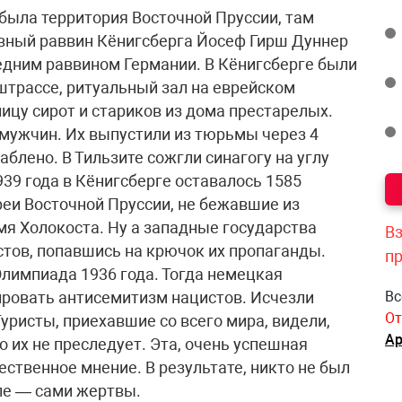
о была территория Восточной Пруссии, там
авный раввин Кёнигсберга Йосеф Гирш Дуннер
ледним раввином Германии. В Кёнигсберге были
трассе, ритуальный зал на еврейском
ицу сирот и стариков из дома престарелых.
 мужчин. Их выпустили из тюрьмы через 4
блено. В Тильзите сожгли синагогу на углу
39 года в Кёнигсберге оставалось 1585
вреи Восточной Пруссии, не бежавшие из
емя Холокоста. Ну а западные государства
Вз
стов, попавшись на крючок их пропаганды.
п
лимпиада 1936 года. Тогда немецкая
Вс
ировать антисемитизм нацистов. Исчезли
От
уристы, приехавшие со всего мира, видели,
Ар
 их не преследует. Эта, очень успешная
ственное мнение. В результате, никто не был
сле — сами жертвы.