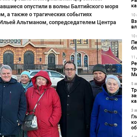
Ра
ка
равшиеся опустили в волны Балтийского моря
м, а также о трагических событиях
10 
Вз
с Ильей Альтманом, сопредседателем Центра
вл
10 
Пе
бл
11 
Ре
тр
М
5 а
Тр
за
ка
3 а
Гл
ко
об