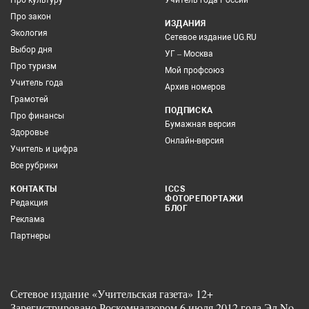
Про культуру
Учитель года России
Про закон
ИЗДАНИЯ
Экология
Сетевое издание UG.RU
Выбор дня
УГ – Москва
Про туризм
Мой профсоюз
Учитель года
Архив номеров
Грамотей
ПОДПИСКА
Про финансы
Бумажная версия
Здоровье
Онлайн-версия
Учитель и цифра
Все рубрики
КОНТАКТЫ
ICCS
ФОТОРЕПОРТАЖИ
Редакция
БЛОГ
Реклама
Партнеры
Сетевое издание «Учительская газета» 12+
Зарегистрировано Роскомнадзором 6 июля 2012 года Эл No.