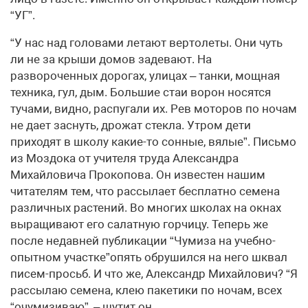
“УГ”.
“У нас над головами летают вертолеты. Они чуть
ли не за крыши домов задевают. На
развороченных дорогах, улицах – танки, мощная
техника, гул, дым. Большие стаи ворон носятся
тучами, видно, распугали их. Рев моторов по ночам
не дает заснуть, дрожат стекла. Утром дети
приходят в школу какие-то сонные, вялые”. Письмо
из Моздока от учителя труда Александра
Михайловича Прокопова. Он известен нашим
читателям тем, что рассылает бесплатно семена
различных растений. Во многих школах на окнах
выращивают его салатную горчицу. Теперь же
после недавней публикации “Чумиза на учебно-
опытном участке”опять обрушился на него шквал
писем-просьб. И что же, Александр Михайлович? “Я
рассылаю семена, клею пакетики по ночам, всех
“очумизиваю”, – шутит он.