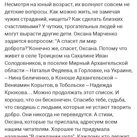
Несмотря на юный возраст, их волнуют совсем не
детские вопросы. Как можно жить, не замечая
чужих страданий, нищеты? Как сделать близких
счастливыми? У чутких, трогательных людей не
могут вырасти другие дети. Оксана Марченко
задается вопросом: “А спасет ли мир
доброта?”Конечно же, спасет, Оксана. Потому что
живет в селе Троицком на Сахалине Иван
Солодовников, в поселке Мирный Архангельской
области – Наталья Федяева, в Горловке, на Украине,
– Нина Беличенко, в Коноше Архангельской –
Вениамин Корытов, в Тобольске – Надежда
Крюкова… Можно продолжать этот список. И
хорошо, что он бесконечен. Спасибо тебе, судьба,
что сводишь с людьми, которые не устают творить
добро. Они никогда не переведутся. А стихи,
Оксана, которые ты прислала, адресуем всем
нашим читателям. Хорошее ты придумала
название “В ожидании чуда”. Каждому, кто держит