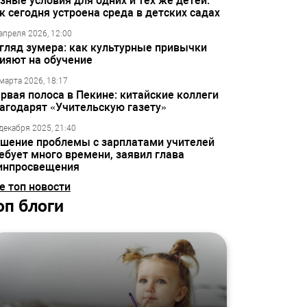
зные условия для одних и тех же детей:
к сегодня устроена среда в детских садах
апреля 2026, 12:00
гляд зумера: как культурные привычки
ияют на обучение
марта 2026, 18:17
рвая полоса в Пекине: китайские коллеги
агодарят «Учительскую газету»
декабря 2025, 21:40
шение проблемы с зарплатами учителей
ебует много времени, заявил глава
инпросвещения
е топ новости
оп блоги