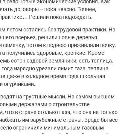
и в село новые экономические условия. Как
чать договоры – пока неясно. Точнее,
а практике… Решили пока подождать.
ым летом остались без трудовой практики. На
а него всерьез, решили новые деревья
 семечку, потом к подвою приживляли почку.
та получились здоровые, крепкие. Кроме
емь соток садовой земляники, есть теплица.
а года изрядно урезали лимит газа, теплица
ьше даже в холодное время года школьная
и огурчиками.
водят на грустные мысли. На самом высшем
довыми державами о строительстве
, что в стране столько газа, что она не только
 снабжать им зарубежные страны. Вроде бы все
е село ограничили минимальным газовым