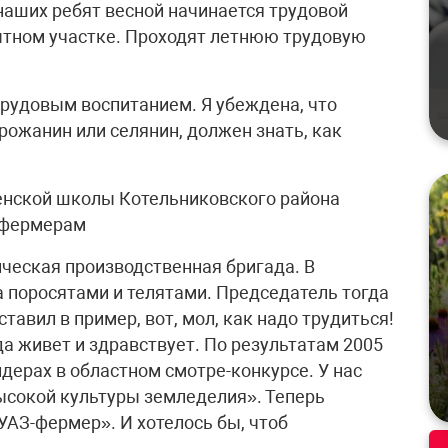
наших ребят весной начинается трудовой
ытном участке. Проходят летнюю трудовую
трудовым воспитанием. Я убеждена, что
рожанин или селянин, должен знать, как
нской школы Котельниковского района
у фермерам
ическая производственная бригада. В
а поросятами и телятами. Председатель тогда
ставил в пример, вот, мол, как надо трудиться!
да живет и здравствует. По результатам 2005
идерах в областном смотре-конкурсе. У нас
ысокой культуры земледелия». Теперь
АЗ-фермер». И хотелось бы, чтоб