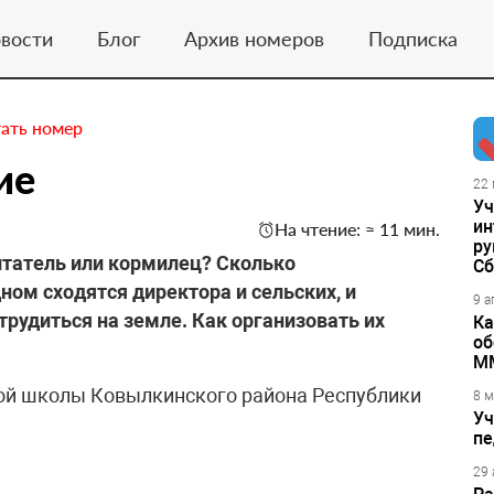
вости
Блог
Архив номеров
Подписка
ать номер
ие
22 
Уч
ин
На чтение: ≈ 11 мин.
ру
итатель или кормилец? Сколько
Сб
дном сходятся директора и сельских, и
9 а
рудиться на земле. Как организовать их
Ка
об
М
ой школы Ковылкинского района Республики
8 м
Уч
пе
29 