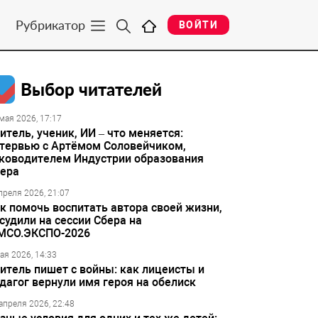
Рубрикатор
ВОЙТИ
Выбор читателей
мая 2026, 17:17
итель, ученик, ИИ – что меняется:
тервью с Артёмом Соловейчиком,
ководителем Индустрии образования
ера
преля 2026, 21:07
к помочь воспитать автора своей жизни,
судили на сессии Сбера на
МСО.ЭКСПО-2026
ая 2026, 14:33
итель пишет с войны: как лицеисты и
дагог вернули имя героя на обелиск
апреля 2026, 22:48