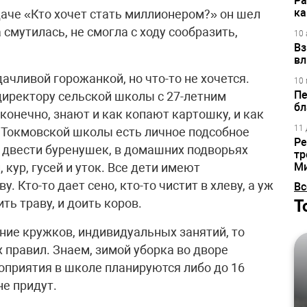
Ра
ка
даче «Кто хочет стать миллионером?» он шел
мутилась, не смогла с ходу сообразить,
10 
Вз
вл
ачливой горожанкой, но что-то не хочется.
10 
Пе
директору сельской школы с 27-летним
бл
конечно, знают и как копают картошку, и как
11 
 Токмовской школы есть личное подсобное
Ре
ас двести буренушек, в домашних подворьях
тр
кур, гусей и уток. Все дети имеют
М
 Кто-то дает сено, кто-то чистит в хлеву, а уж
Вс
Т
ть траву, и доить коров.
ние кружков, индивидуальных занятий, то
правил. Знаем, зимой уборка во дворе
роприятия в школе планируются либо до 16
не придут.