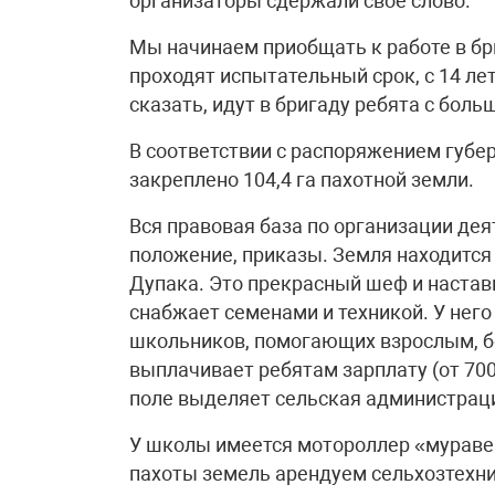
организаторы сдержали свое слово.
Мы начинаем приобщать к работе в бри
проходят испытательный срок, с 14 ле
сказать, идут в бригаду ребята с бол
В соответствии с распоряжением губ
закреплено 104,4 га пахотной земли.
Вся правовая база по организации деят
положение, приказы. Земля находится
Дупака. Это прекрасный шеф и настав
снабжает семенами и техникой. У него 
школьников, помогающих взрослым, б
выплачивает ребятам зарплату (от 700
поле выделяет сельская администраци
У школы имеется мотороллер «муравей»
пахоты земель арендуем сельхозтехни