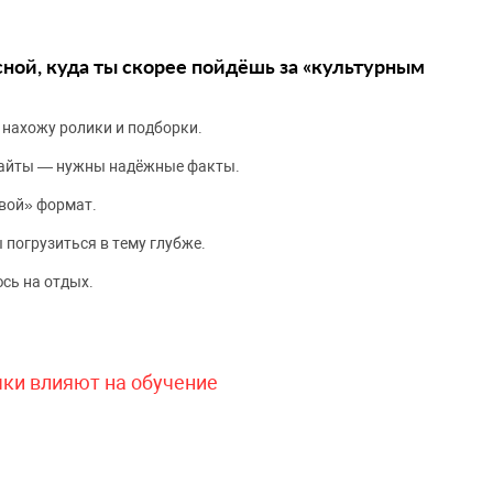
сной, куда ты скорее пойдёшь за «культурным
 нахожу ролики и подборки.
сайты — нужны надёжные факты.
вой» формат.
 погрузиться в тему глубже.
сь на отдых.
чки влияют на обучение