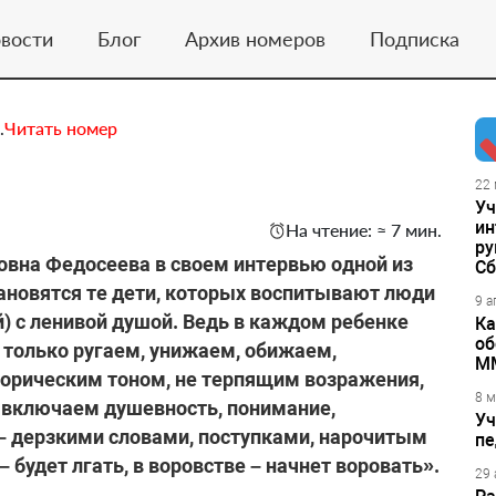
вости
Блог
Архив номеров
Подписка
.
Читать номер
22 
Уч
ин
На чтение: ≈ 7 мин.
ру
овна Федосеева в своем интервью одной из
Сб
ановятся те дети, которых воспитывают люди
9 а
ей) с ленивой душой. Ведь в каждом ребенке
Ка
об
х только ругаем, унижаем, обижаем,
М
горическим тоном, не терпящим возражения,
8 м
е включаем душевность, понимание,
Уч
 – дерзкими словами, поступками, нарочитым
пе
будет лгать, в воровстве – начнет воровать».
29 