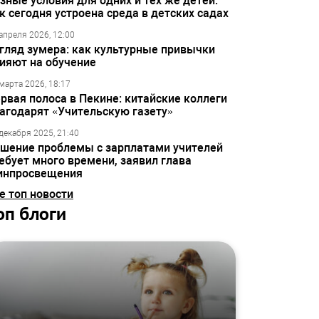
зные условия для одних и тех же детей:
к сегодня устроена среда в детских садах
апреля 2026, 12:00
гляд зумера: как культурные привычки
ияют на обучение
марта 2026, 18:17
рвая полоса в Пекине: китайские коллеги
агодарят «Учительскую газету»
декабря 2025, 21:40
шение проблемы с зарплатами учителей
ебует много времени, заявил глава
инпросвещения
е топ новости
оп блоги