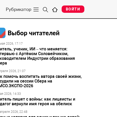
Рубрикатор
ВОЙТИ
Выбор читателей
мая 2026, 17:17
итель, ученик, ИИ – что меняется:
тервью с Артёмом Соловейчиком,
ководителем Индустрии образования
ера
преля 2026, 21:07
к помочь воспитать автора своей жизни,
судили на сессии Сбера на
МСО.ЭКСПО-2026
ая 2026, 14:33
итель пишет с войны: как лицеисты и
дагог вернули имя героя на обелиск
апреля 2026, 22:48