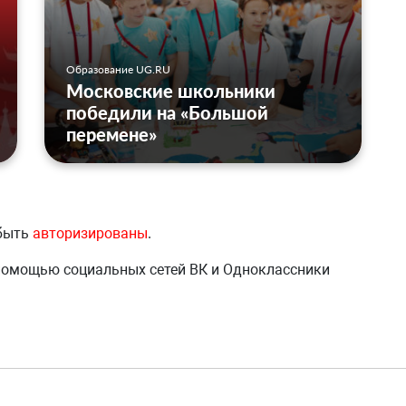
Образование UG.RU
Московские школьники
победили на «Большой
перемене»
 быть
авторизированы
.
 помощью социальных сетей ВК и Одноклассники