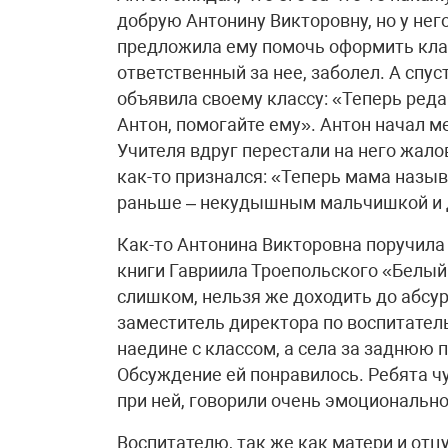
добрую Антонину Викторовну, но у него
предложила ему помочь оформить клас
ответственный за нее, заболел. А спу
объявила своему классу: «Теперь ред
Антон, помогайте ему». Антон начал ме
Учителя вдруг перестали на него жало
как-то признался: «Теперь мама назы
раньше – некудышным мальчишкой и 
Как-то Антонина Викторовна поручила
книги Гавриила Троепольского «Белый 
слишком, нельзя же доходить до абсур
заместитель директора по воспитатель
наедине с классом, а села за заднюю п
Обсуждение ей понравилось. Ребята ч
при ней, говорили очень эмоционально
Воспитателю, так же как матери и отц