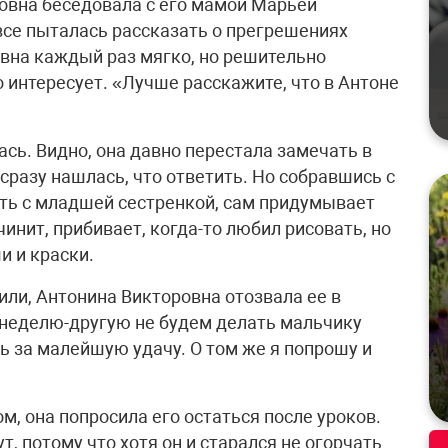
овна беседовала с его мамой Марьей
 все пыталась рассказать о прегрешениях
овна каждый раз мягко, но решительно
о интересует. «Лучше расскажите, что в Антоне
сь. Видно, она давно перестала замечать в
 сразу нашлась, что ответить. Но собравшись с
ть с младшей сестренкой, сам придумывает
чинит, прибивает, когда-то любил рисовать, но
и и краски.
или, Антонина Викторовна отозвала ее в
е неделю-другую не будем делать мальчику
ть за малейшую удачу. О том же я попрошу и
, она попросила его остаться после уроков.
т, потому что хотя он и старался не огорчать