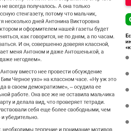
 не всегда получалось. А она только
сную стенгазету, потому что мальчик,
стя несколько дней Антонина Викторовна
актором и оформителем нашей газеты будет
Ес
няться, как говорится, не по дням, а по часам.
ин
ваться. И он, совершенно доверяя классной,
«
вает меня Антоном и даже Антошенькой, а
даже негодяем».
 Антону вместо нее провести обсуждение
Бим Черное ухо» на классном часе. «Ну уж это
да в своем демократизме», – осудила ее
ной работе. Она все же не оставила мальчика
арту и делала вид, что проверяет тетради.
увствовали себя еще более свободными, чем
 и убедительно.
у, необходимы терпение и понимание мотивов