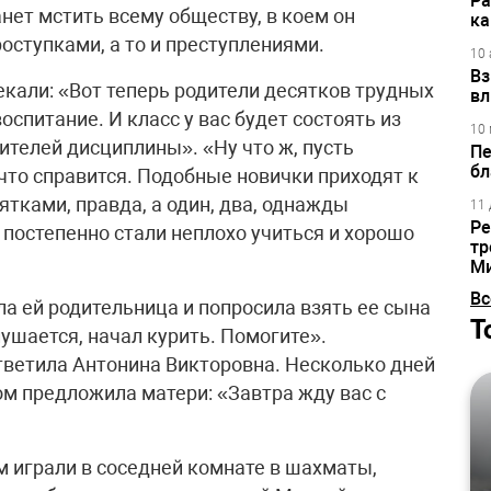
Ра
анет мстить всему обществу, в коем он
ка
оступками, а то и преступлениями.
10 
Вз
екали: «Вот теперь родители десятков трудных
вл
оспитание. И класс у вас будет состоять из
10 
ителей дисциплины». «Ну что ж, пусть
Пе
бл
 что справится. Подобные новички приходят к
ятками, правда, а один, два, однажды
11 
Ре
и постепенно стали неплохо учиться и хорошо
тр
М
Вс
ла ей родительница и попросила взять ее сына
Т
лушается, начал курить. Помогите».
ответила Антонина Викторовна. Несколько дней
ом предложила матери: «Завтра жду вас с
м играли в соседней комнате в шахматы,