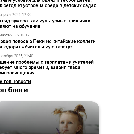
зные условия для одних и тех же детей:
к сегодня устроена среда в детских садах
апреля 2026, 12:00
гляд зумера: как культурные привычки
ияют на обучение
марта 2026, 18:17
рвая полоса в Пекине: китайские коллеги
агодарят «Учительскую газету»
декабря 2025, 21:40
шение проблемы с зарплатами учителей
ебует много времени, заявил глава
инпросвещения
е топ новости
оп блоги