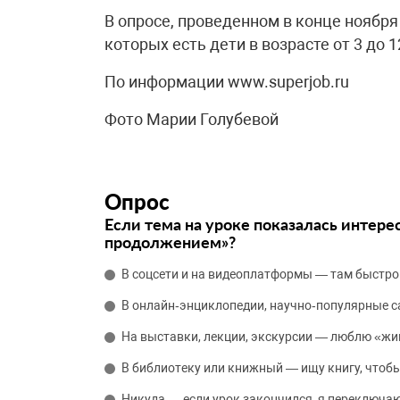
В опросе, проведенном в конце ноября 
которых есть дети в возрасте от 3 до 1
По информации www.superjob.ru
Фото Марии Голубевой
Опрос
Если тема на уроке показалась интере
продолжением»?
В соцсети и на видеоплатформы — там быстро
В онлайн‑энциклопедии, научно‑популярные 
На выставки, лекции, экскурсии — люблю «жи
В библиотеку или книжный — ищу книгу, чтобы
Никуда — если урок закончился, я переключаю