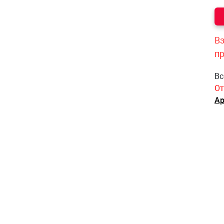
Вз
п
Вс
От
Ар