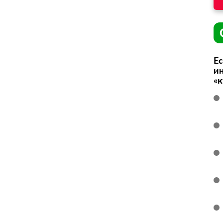
Ес
ин
«