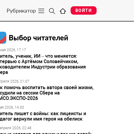
Рубрикатор
ВОЙТИ
Выбор читателей
мая 2026, 17:17
итель, ученик, ИИ – что меняется:
тервью с Артёмом Соловейчиком,
ководителем Индустрии образования
ера
преля 2026, 21:07
к помочь воспитать автора своей жизни,
судили на сессии Сбера на
МСО.ЭКСПО-2026
ая 2026, 14:33
итель пишет с войны: как лицеисты и
дагог вернули имя героя на обелиск
апреля 2026, 22:48