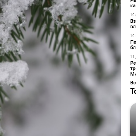
Ра
ка
10 
Вз
вл
10 
Пе
бл
11 
Ре
тр
М
Вс
Т