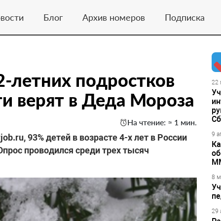
вости
Блог
Архив номеров
Подписка
2-летних подростков
22 
Уч
ти верят в Деда Мороза
ин
ру
Сб
На чтение: ≈ 1 мин.
9 а
b.ru, 93% детей в возрасте 4-х лет в России
Ка
Опрос проводился среди трех тысяч
об
М
8 м
Уч
пе
29 