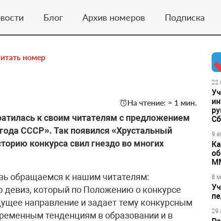
вости
Блог
Архив номеров
Подписка
итать номер
22 
Уч
ин
На чтение: ≈ 1 мин.
ру
братилась к своим читателям с предложением
Сб
года СССР». Так появился «Хрустальный
9 а
торию конкурса свил гнездо во многих
Ка
об
М
вь обращаемся к нашим читателям:
8 м
Уч
 девиз, который по Положению о конкурсе
пе
дущее направление и задает тему конкурсным
29 
временным тенденциям в образовании и в