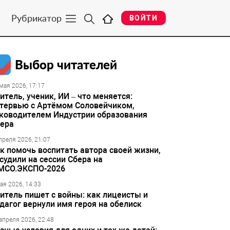
Рубрикатор
ВОЙТИ
Выбор читателей
мая 2026, 17:17
итель, ученик, ИИ – что меняется:
тервью с Артёмом Соловейчиком,
ководителем Индустрии образования
ера
преля 2026, 21:07
к помочь воспитать автора своей жизни,
судили на сессии Сбера на
МСО.ЭКСПО-2026
ая 2026, 14:33
итель пишет с войны: как лицеисты и
дагог вернули имя героя на обелиск
апреля 2026, 22:48