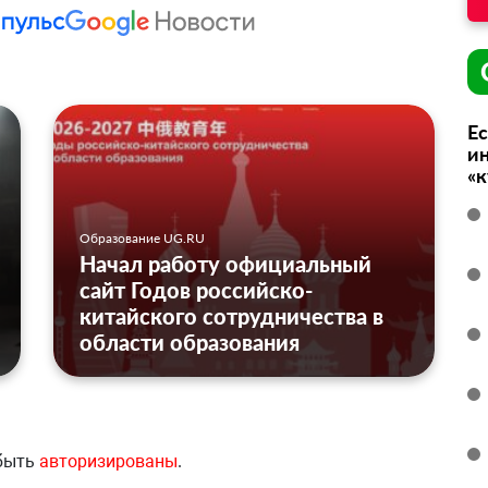
Ес
ин
«
Образование UG.RU
Начал работу официальный
сайт Годов российско-
китайского сотрудничества в
области образования
 быть
авторизированы
.