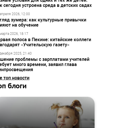
зные условия для одних и тех же детей:
к сегодня устроена среда в детских садах
апреля 2026, 12:00
гляд зумера: как культурные привычки
ияют на обучение
марта 2026, 18:17
рвая полоса в Пекине: китайские коллеги
агодарят «Учительскую газету»
декабря 2025, 21:40
шение проблемы с зарплатами учителей
ебует много времени, заявил глава
инпросвещения
е топ новости
оп блоги