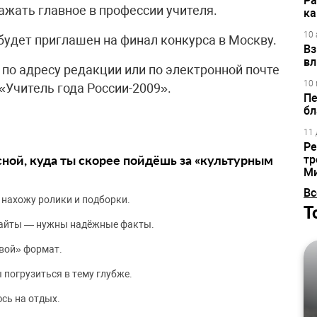
Ра
ажать главное в профессии учителя.
ка
10 
будет приглашен на финал конкурса в Москву.
Вз
вл
по адресу редакции или по электронной почте
10 
«Учитель года России-2009».
Пе
бл
11 
Ре
сной, куда ты скорее пойдёшь за «культурным
тр
М
Вс
 нахожу ролики и подборки.
Т
сайты — нужны надёжные факты.
вой» формат.
 погрузиться в тему глубже.
сь на отдых.