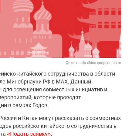
Фото: russia-china-cooperation.ru
сийско-китайского сотрудничества в области
але Минобрнауки РФ в МАХ. Данный
 для освещения совместных инициатив и
мероприятий, которые проводят
ии в рамках Годов.
России и Китая могут рассказать о совместных
одов российско-китайского сотрудничества в
йта
«Подать заявку»
.