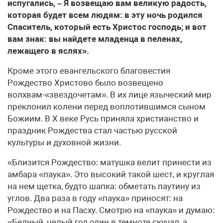
испугались, – Я возвещаю вам великую радость,
которая будет всем людям: в эту ночь родился
Спаситель, который есть Христос господь; и вот
вам знак: вы найдете младенца в пеленах,
лежащего в яслях».
Кроме этого евангельского благовестия
Рождество Христово было возвещено
волхвам-«звездочетам». В их лице языческий мир
преклонил колени перед воплотившимся сыном
Божиим. В Х веке Русь приняла христианство и
праздник Рождества стал частью русской
культуры и духовной жизни.
«Близится Рождество: матушка велит принести из
амбара «паука». Это высокий такой шест, и круглая
на нем щетка, будто шапка: обметать паутину из
углов. Два раза в году «паука» приносят: на
Рождество и на Пасху. Смотрю на «паука» и думаю:
«Бедный, целый год один в темноте скучал, а