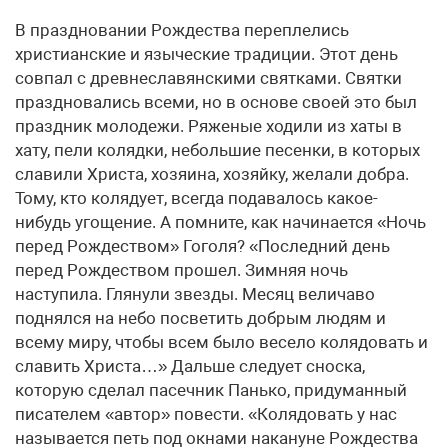
В праздновании Рождества переплелись
христианские и языческие традиции. Этот день
совпал с древнеславянскими святками. Святки
праздновались всеми, но в основе своей это был
праздник молодежи. Ряженые ходили из хаты в
хату, пели колядки, небольшие песенки, в которых
славили Христа, хозяина, хозяйку, желали добра.
Тому, кто колядует, всегда подавалось какое-
нибудь угощение. А помните, как начинается «Ночь
перед Рождеством» Гоголя? «Последний день
перед Рождеством прошел. Зимняя ночь
наступила. Глянули звезды. Месяц величаво
поднялся на небо посветить добрым людям и
всему миру, чтобы всем было весело колядовать и
славить Христа…» Дальше следует сноска,
которую сделал пасечник Панько, придуманный
писателем «автор» повести. «Колядовать у нас
называется петь под окнами накануне Рождества