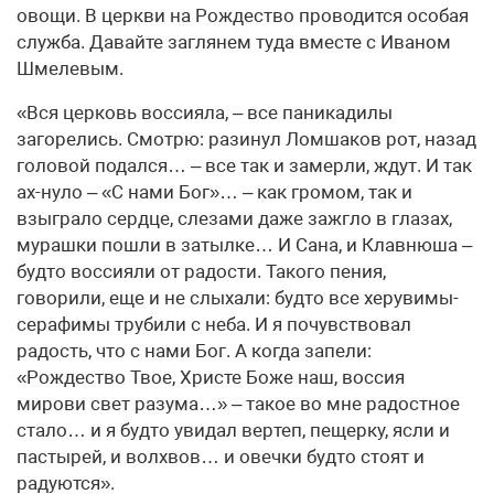
овощи. В церкви на Рождество проводится особая
служба. Давайте заглянем туда вместе с Иваном
Шмелевым.
«Вся церковь воссияла, – все паникадилы
загорелись. Смотрю: разинул Ломшаков рот, назад
головой подался… – все так и замерли, ждут. И так
ах-нуло – «С нами Бог»… – как громом, так и
взыграло сердце, слезами даже зажгло в глазах,
мурашки пошли в затылке… И Сана, и Клавнюша –
будто воссияли от радости. Такого пения,
говорили, еще и не слыхали: будто все херувимы-
серафимы трубили с неба. И я почувствовал
радость, что с нами Бог. А когда запели:
«Рождество Твое, Христе Боже наш, воссия
мирови свет разума…» – такое во мне радостное
стало… и я будто увидал вертеп, пещерку, ясли и
пастырей, и волхвов… и овечки будто стоят и
радуются».