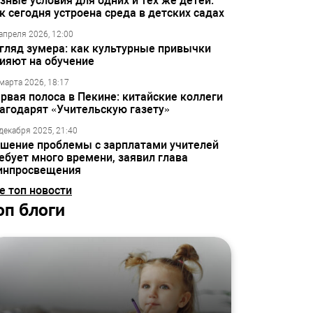
зные условия для одних и тех же детей:
к сегодня устроена среда в детских садах
апреля 2026, 12:00
гляд зумера: как культурные привычки
ияют на обучение
марта 2026, 18:17
рвая полоса в Пекине: китайские коллеги
агодарят «Учительскую газету»
декабря 2025, 21:40
шение проблемы с зарплатами учителей
ебует много времени, заявил глава
инпросвещения
е топ новости
оп блоги