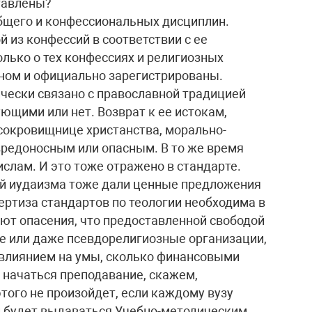
ставлены?
 общего и конфессиональных дисциплин.
 из конфессий в соответствии с ее
олько о тех конфессиях и религиозных
ном и официально зарегистрированы.
чески связано с православной традицией
ующими или нет. Возврат к ее истокам,
 сокровищнице христанства, морально-
вредоносным или опасным. В то же время
слам. И это тоже отражено в стандарте.
й иудаизма тоже дали ценные предложения
ертиза стандартов по теологии необходима в
ают опасения, что предоставленной свободой
е или даже псевдорелигиозные организации,
влиянием на умы, сколько финансовыми
 начаться преподавание, скажем,
этого не произойдет, если каждому вузу
и будет выдаваться Учебно-методическим