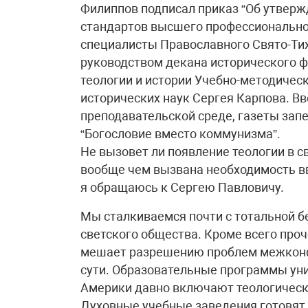
Филиппов подписал приказ “Об утвер
стандартов высшего профессионально
специалисты Православного Свято-Тих
руководством декана исторического ф
теологии и истории Учебно-методичес
исторических наук Сергея Карпова. В
преподавательской среде, газеты зап
“Богословие вместо коммунизма”.
Не вызовет ли появление теологии в с
вообще чем вызвана необходимость в
я обращаюсь к Сергею Павловичу.
Мы сталкиваемся почти с тотальной б
светского общества. Кроме всего проч
мешает разрешению проблем межконф
сути. Образовательные программы уни
Америки давно включают теологическ
Духовные учебные заведения готовят