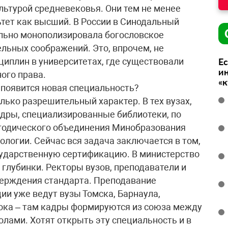
льтурой средневековья. Они тем не менее
ьтет как высший. В России в Синодальный
ельно монополизировала богословское
ельных соображений. Это, впрочем, не
циплин в университетах, где существовали
Ес
ин
ого права.
«
 появится новая специальность?
олько разрешительный характер. В тех вузах,
адры, специализированные библиотеки, по
тодического объединения Минобразования
логии. Сейчас вся задача заключается в том,
сударственную сертификацию. В министерство
 глубинки. Ректоры вузов, преподаватели и
верждения стандарта. Преподавание
ии уже ведут вузы Томска, Барнаула,
ока – там кадры формируются из союза между
лами. Хотят открыть эту специальность и в