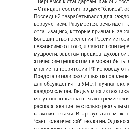
– Вернемся к стандартам. Как они со
– Стандарт состоит из двух “блоков”:
Последний разрабатывался для каждой
вероучением. Разумеется, речь идет т
организациях, которые признаны зако
Большинство населения России истори
независимо от того, являются они вер
мудрости, заветам предков, духовной
этическим ценностям не может быть 
многие на территории РФ исповедуют и
Представители различных направлени
для обсуждения на УМО. Научная эксп
каждом случае. Ведь у многих возник
могут воспользоваться экстремистски
располагающие не столько реальным 
возможностями. И в результате может
“саентологической” теологии. Однако 
разрешение на преподавание теологи