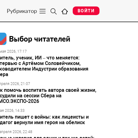
Рубрикатор
ВОЙТИ
Выбор читателей
мая 2026, 17:17
итель, ученик, ИИ – что меняется:
тервью с Артёмом Соловейчиком,
ководителем Индустрии образования
ера
преля 2026, 21:07
к помочь воспитать автора своей жизни,
судили на сессии Сбера на
МСО.ЭКСПО-2026
ая 2026, 14:33
итель пишет с войны: как лицеисты и
дагог вернули имя героя на обелиск
апреля 2026, 22:48