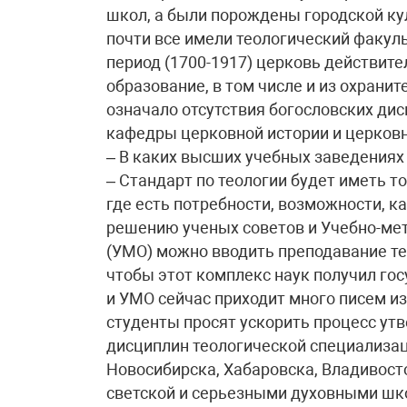
школ, а были порождены городской ку
почти все имели теологический факул
период (1700-1917) церковь действит
образование, в том числе и из охранит
означало отсутствия богословских дис
кафедры церковной истории и церковн
– В каких высших учебных заведениях
– Стандарт по теологии будет иметь т
где есть потребности, возможности, к
решению ученых советов и Учебно-ме
(УМО) можно вводить преподавание тео
чтобы этот комплекс наук получил го
и УМО сейчас приходит много писем из
студенты просят ускорить процеcc ут
дисциплин теологической специализац
Новосибирска, Хабаровска, Владивост
светской и серьезными духовными шко