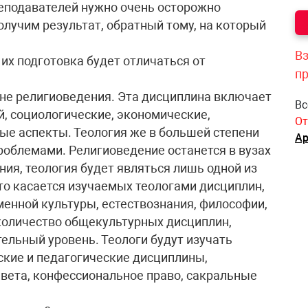
еподавателей нужно очень осторожно
получим результат, обратный тому, на который
Вз
 их подготовка будет отличаться от
п
мене религиоведения. Эта дисциплина включает
Вс
й, социологические, экономические,
От
ые аспекты. Теология же в большей степени
Ар
облемами. Религиоведение останется в вузах
ия, теология будет являться лишь одной из
то касается изучаемых теологами дисциплин,
менной культуры, естествознания, философии,
количество общекультурных дисциплин,
ельный уровень. Теологи будут изучать
ские и педагогические дисциплины,
авета, конфессиональное право, сакральные