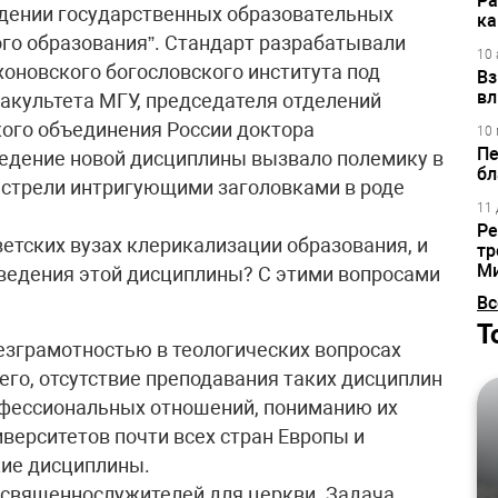
Ра
ждении государственных образовательных
ка
го образования”. Стандарт разрабатывали
10 
оновского богословского института под
Вз
вл
акультета МГУ, председателя отделений
кого объединения России доктора
10 
Пе
ведение новой дисциплины вызвало полемику в
бл
естрели интригующими заголовками в роде
11 
Ре
ветских вузах клерикализации образования, и
тр
М
ведения этой дисциплины? С этими вопросами
Вс
Т
езграмотностью в теологических вопросах
его, отсутствие преподавания таких дисциплин
ессиональных отношений, пониманию их
верситетов почти всех стран Европы и
ие дисциплины.
 священнослужителей для церкви. Задача