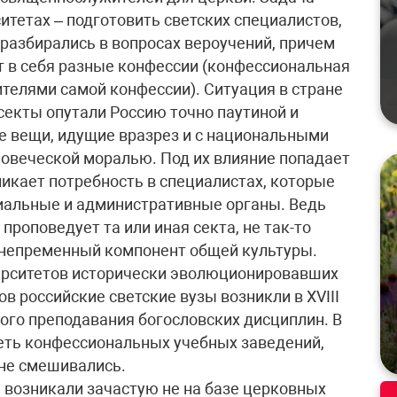
итетах – подготовить светских специалистов,
 разбирались в вопросах вероучений, причем
т в себя разные конфессии (конфессиональная
ителями самой конфессии). Ситуация в стране
секты опутали Россию точно паутиной и
е вещи, идущие вразрез и с национальными
ловеческой моралью. Под их влияние попадает
икает потребность в специалистах, которые
иальные и административные органы. Ведь
 проповедует та или иная секта, не так-то
– непременный компонент общей культуры.
верситетов исторически эволюционировавших
в российские светские вузы возникли в ХVIII
ного преподавания богословских дисциплин. В
еть конфессиональных учебных заведений,
 не смешивались.
ы возникали зачастую не на базе церковных