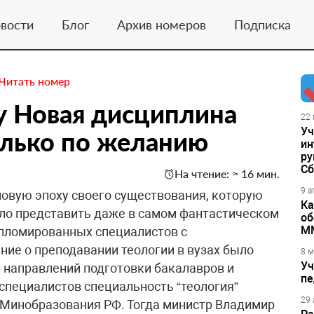
вости
Блог
Архив номеров
Подписка
Читать номер
у Новая дисциплина
22 
Уч
олько по желанию
ин
ру
Сб
На чтение: ≈ 16 мин.
9 а
новую эпоху своего существования, которую
Ка
ло представить даже в самом фантастическом
об
М
дипломированных специалистов с
ние о преподавании теологии в вузах было
8 м
Уч
нь направлений подготовки бакалавров и
пе
специалистов специальность “теология”
29 
 Минобразования РФ. Тогда министр Владимир