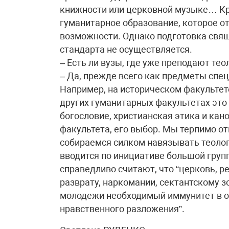
книжности или церковной музыке… Кро
гуманитарное образование, которое о
возможности. Однако подготовка свя
стандарта не осуществляется.
– Есть ли вузы, где уже преподают те
– Да, прежде всего как предметы спе
Например, на историческом факультет
других гуманитарных факультетах это
богословие, христианская этика и кан
факультета, его выбор. Мы терпимо о
собираемся силком навязывать теолог
вводится по инициативе большой груп
справедливо считают, что “церковь, р
разврату, наркомании, сектантскому 
молодежи необходимый иммунитет в о
нравственного разложения”.