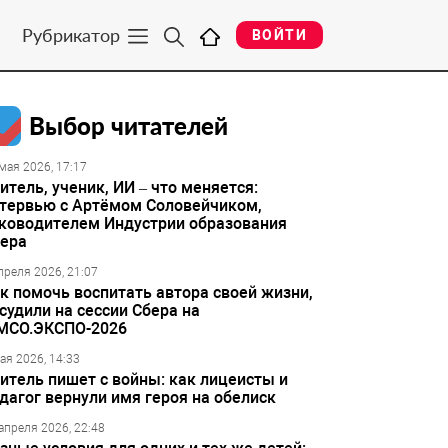
Рубрикатор
ВОЙТИ
Выбор читателей
мая 2026, 17:17
итель, ученик, ИИ – что меняется:
тервью с Артёмом Соловейчиком,
ководителем Индустрии образования
ера
преля 2026, 21:07
к помочь воспитать автора своей жизни,
судили на сессии Сбера на
МСО.ЭКСПО-2026
ая 2026, 14:33
итель пишет с войны: как лицеисты и
дагог вернули имя героя на обелиск
апреля 2026, 22:48