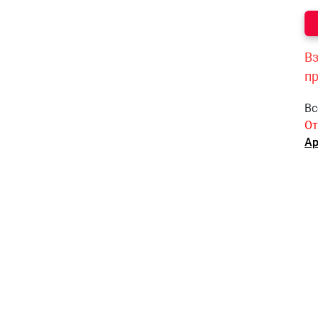
Вз
п
Вс
От
Ар