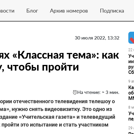
вости
Блог
Архив номеров
Подписка
30 июля 2022, 13:32
х «Классная тема»: как
22 
Уч
ин
у, чтобы пройти
ру
Сб
9 а
Ка
На чтение: ≈ 3 мин.
об
М
тории отечественного телевидения телешоу о
8 м
а», нужно снять видеовизитку. Это одно из
Уч
здание «Учительская газета» и телеведущий
пе
 пройти это испытание и стать участником
29 