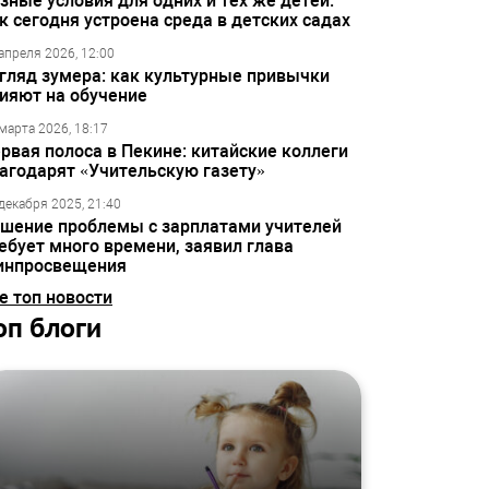
зные условия для одних и тех же детей:
к сегодня устроена среда в детских садах
апреля 2026, 12:00
гляд зумера: как культурные привычки
ияют на обучение
марта 2026, 18:17
рвая полоса в Пекине: китайские коллеги
агодарят «Учительскую газету»
декабря 2025, 21:40
шение проблемы с зарплатами учителей
ебует много времени, заявил глава
инпросвещения
е топ новости
оп блоги