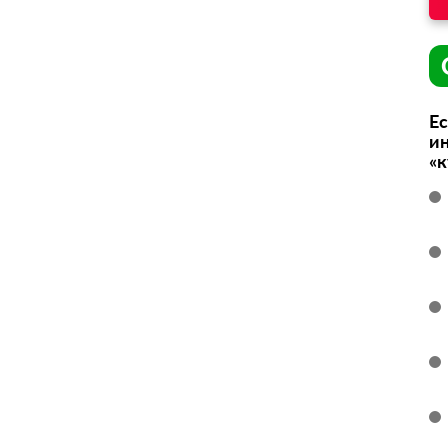
Ес
ин
«