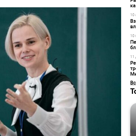
Ра
ка
10 
Вз
вл
10 
Пе
бл
11 
Ре
тр
М
Вс
Т