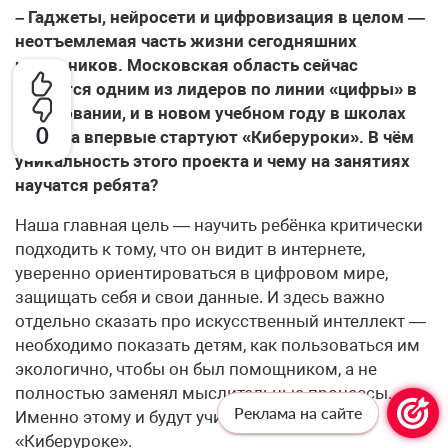
– Гаджеты, нейросети и цифровизация в целом —
неотъемлемая часть жизни сегодняшних
школьников. Московская область сейчас
является одним из лидеров по линии «цифры» в
образовании, и в новом учебном году в школах
0
региона впервые стартуют «Киберуроки». В чём
уникальность этого проекта и чему на занятиях
научатся ребята?
Наша главная цель — научить ребёнка критически
подходить к тому, что он видит в интернете,
уверенно ориентироваться в цифровом мире,
защищать себя и свои данные. И здесь важно
отдельно сказать про искусственный интеллект —
необходимо показать детям, как пользоваться им
экологично, чтобы он был помощником, а не
полностью заменял мыслительные процессы.
Реклама на сайте
Именно этому и будут учиться ребята на
«Киберуроке».