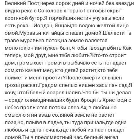
Великий Пост,через сорок дней и ночей без звезд,и
видна река с Соколовых гор,но Голгофы скрыт
костяной бугор.Я горчайших истин учу азы:если
есть река – Иордан, Янцзы,то водою желтой лицо
омой.Муравьи-китайцы спешат домой.Шелестит в
траве муравьев поток,на земле валяется
молоток,он им нужен был, чтобы гвозди вбить.Как
теперь, мой друг, мне тебя любить?Кто-то строит
дом, громыхает гром,и в рыбачью сеть попадает
сом,кто качает мед, кто детей растит,кто тебя
поймет и меня простит?После смерти слышен
грозы раскат.Градом спелых вишен засыпан сад.Я
хочу, чтоб белый созрел налив.Что бы ты ни делал
– среди оливодичавших будет бродить Христос,и с
небес прольются потоки слез.Ах, в любви не
смыслю я ни аза,в соляной земле не растет
лоза,но, плывя в ладье, ты туда причаль,где одна
любовь и одна печаль,где любой из нас попадет
домой.Ты в предсмертный час, бедный ангел