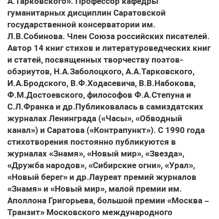
А.Тарковского». Профессор кафедры
гуманитарных дисциплин Саратовской
государственной консерватории им.
Л.В.Собинова. Член Союза российских писателей.
Автор 14 книг стихов и литературоведческих книг
и статей, посвященных творчеству поэтов-
обэриутов, Н.А.Заболоцкого, А.А.Тарковского,
И.А.Бродского, В.Ф.Ходасевича, В.В.Набокова,
Ф.М.Достоевского, философов Ф.А.Степуна и
С.Л.Франка и др.Публиковалась в самиздатских
журналах Ленинграда («Часы», «Обводный
канал») и Саратова («Контрапункт»). С 1990 года
стихотворения постоянно публикуются в
журналах «Знамя», «Новый мир», «Звезда»,
«Дружба народов», «Сибирские огни», «Урал»,
«Новый берег» и др.Лауреат премий журналов
«Знамя» и «Новый мир», малой премии им.
Аполлона Григорьева, большой премии «Москва –
Транзит» Московского международного