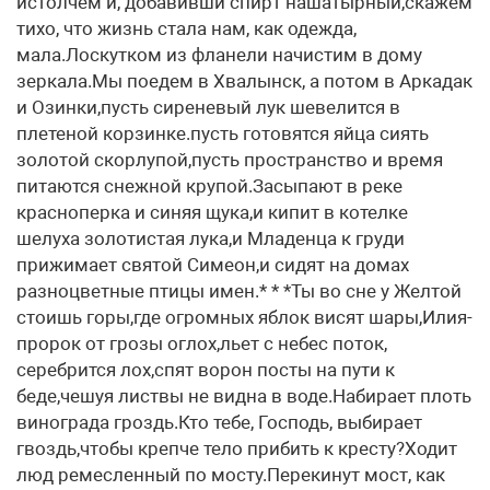
истолчем и, добавивши спирт нашатырный,скажем
тихо, что жизнь стала нам, как одежда,
мала.Лоскутком из фланели начистим в дому
зеркала.Мы поедем в Хвалынск, а потом в Аркадак
и Озинки,пусть сиреневый лук шевелится в
плетеной корзинке.пусть готовятся яйца сиять
золотой скорлупой,пусть пространство и время
питаются снежной крупой.Засыпают в реке
красноперка и синяя щука,и кипит в котелке
шелуха золотистая лука,и Младенца к груди
прижимает святой Симеон,и сидят на домах
разноцветные птицы имен.* * *Ты во сне у Желтой
стоишь горы,где огромных яблок висят шары,Илия-
пророк от грозы оглох,льет с небес поток,
серебрится лох,спят ворон посты на пути к
беде,чешуя листвы не видна в воде.Набирает плоть
винограда гроздь.Кто тебе, Господь, выбирает
гвоздь,чтобы крепче тело прибить к кресту?Ходит
люд ремесленный по мосту.Перекинут мост, как