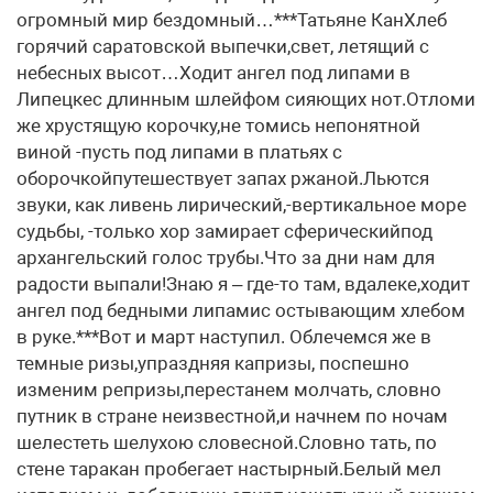
огромный мир бездомный…***Татьяне КанХлеб
горячий саратовской выпечки,свет, летящий с
небесных высот…Ходит ангел под липами в
Липецкес длинным шлейфом сияющих нот.Отломи
же хрустящую корочку,не томись непонятной
виной -пусть под липами в платьях с
оборочкойпутешествует запах ржаной.Льются
звуки, как ливень лирический,-вертикальное море
судьбы, -только хор замирает сферическийпод
архангельский голос трубы.Что за дни нам для
радости выпали!Знаю я – где-то там, вдалеке,ходит
ангел под бедными липамис остывающим хлебом
в руке.***Вот и март наступил. Облечемся же в
темные ризы,упраздняя капризы, поспешно
изменим репризы,перестанем молчать, словно
путник в стране неизвестной,и начнем по ночам
шелестеть шелухою словесной.Словно тать, по
стене таракан пробегает настырный.Белый мел