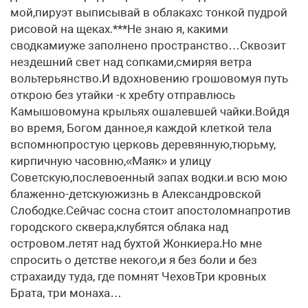
мой,пируэт выписывай в облакахс тонкой пудрой
рисовой на щеках.***Не знаю я, какими
сводкамиуже заполнено пространство…Сквозит
нездешний свет над сопками,смиряя ветра
вольтерьянство.И вдохновению грошовомуя путь
открою без утайки -к хребту отправлюсь
Камышовомуна крыльях ошалевшей чайки.Войдя
во время, Богом данное,я каждой клеткой тела
вспомнюпростую церковь деревянную,тюрьму,
кирпичную часовню,«Маяк» и улицу
Советскую,послевоенный запах водки.и всю мою
блаженно-детскуюжизнь в Александровской
Слободке.Сейчас сосна стоит апостоломнапротив
городского сквера,клубятся облака над
островом.летят над бухтой Жонкиера.Но мне
спросить о детстве некого,и я без боли и без
страхаиду туда, где помнят ЧеховТри кровных
Брата, три монаха…