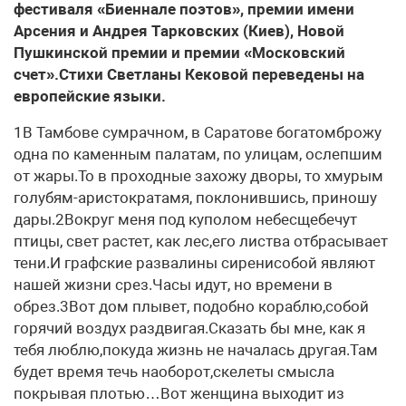
фестиваля «Биеннале поэтов», премии имени
Арсения и Андрея Тарковских (Киев), Новой
Пушкинской премии и премии «Московский
счет».Стихи Светланы Кековой переведены на
европейские языки.
1В Тамбове сумрачном, в Саратове богатомброжу
одна по каменным палатам, по улицам, ослепшим
от жары.То в проходные захожу дворы, то хмурым
голубям-аристократамя, поклонившись, приношу
дары.2Вокруг меня под куполом небесщебечут
птицы, свет растет, как лес,его листва отбрасывает
тени.И графские развалины сиренисобой являют
нашей жизни срез.Часы идут, но времени в
обрез.3Вот дом плывет, подобно кораблю,собой
горячий воздух раздвигая.Сказать бы мне, как я
тебя люблю,покуда жизнь не началась другая.Там
будет время течь наоборот,скелеты смысла
покрывая плотью…Вот женщина выходит из