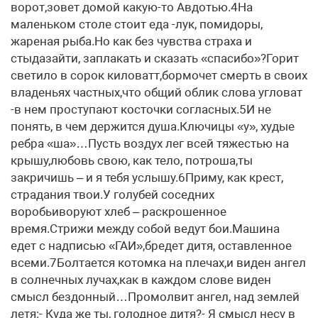
ворот,зовет домой какую-то Авдотью.4На
маленьком столе стоит еда -лук, помидоры,
жареная рыба.Но как без чувства страха и
стыдазайти, заплакать и сказать «спасибо»?Горит
светило в сорок киловатт,бормочет смерть в своих
владеньях частных,что общий облик слова угловат
-в нем проступают косточки согласных.5И не
понять, в чем держится душа.Ключицы «у», худые
ребра «ша»…Пусть воздух лег всей тяжестью на
крышу,любовь свою, как тело, потроша,ты
закричишь – и я тебя услышу.6Приму, как крест,
страдания твои.У голубей соседних
воробьиворуют хлеб – раскрошенное
время.Стрижи между собой ведут бои.Машина
едет с надписью «ГАИ»,бредет дитя, оставленное
всеми.7Болтается котомка на плечах,и виден ангел
в солнечных лучах,как в каждом слове виден
смысл бездонный…Промолвит ангел, над землей
летя:- Куда же ты, голодное дитя?- Я смысл несу в