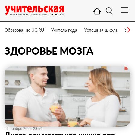
Образование UG.RU
Учитель года
Успешная школа
Учит
ЗДОРОВЬЕ МОЗГА
25 ноября 2025, 23:56
Диета для мозга: что нужно есть,