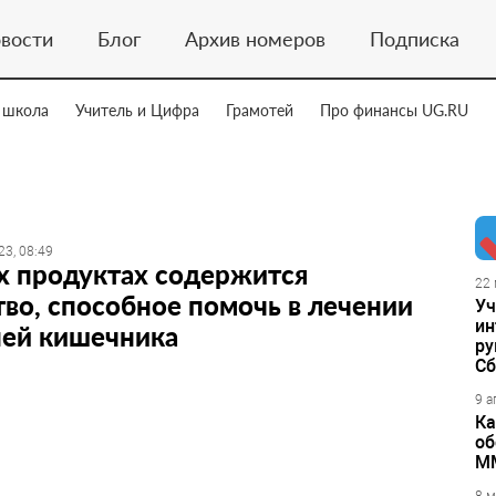
вости
Блог
Архив номеров
Подписка
 школа
Учитель и Цифра
Грамотей
Про финансы UG.RU
23, 08:49
х продуктах содержится
22 
во, способное помочь в лечении
Уч
ин
ней кишечника
ру
Сб
9 а
Ка
об
М