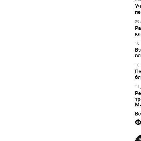
8 м
Уч
пе
29 
Ра
ка
10 
Вз
вл
10 
Пе
бл
11 
Ре
тр
М
Вс
Ф