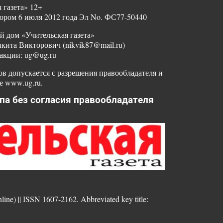
 газета» 12+
ором 6 июля 2012 года Эл No. ФС77-50440
й дом «Учительская газета»
ита Викторович (nikvik87@mail.ru)
акции: ug@ug.ru
в допускается с разрешения правообладателя и
е www.ug.ru.
па без согласия правообладателя
nline) || ISSN 1607-2162. Abbreviated key title: