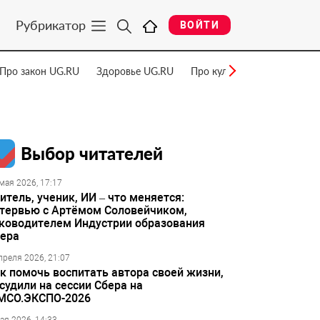
Рубрикатор
ВОЙТИ
Про закон UG.RU
Здоровье UG.RU
Про культуру UG.RU
Нау
Выбор читателей
мая 2026, 17:17
итель, ученик, ИИ – что меняется:
тервью с Артёмом Соловейчиком,
ководителем Индустрии образования
ера
преля 2026, 21:07
к помочь воспитать автора своей жизни,
судили на сессии Сбера на
МСО.ЭКСПО-2026