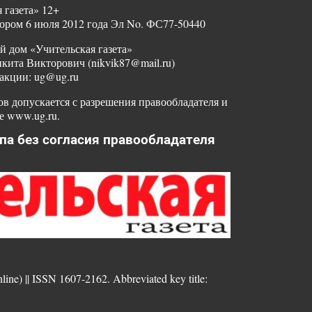
 газета» 12+
ором 6 июля 2012 года Эл No. ФС77-50440
й дом «Учительская газета»
ита Викторович (nikvik87@mail.ru)
акции: ug@ug.ru
в допускается с разрешения правообладателя и
е www.ug.ru.
па без согласия правообладателя
nline) || ISSN 1607-2162. Abbreviated key title: