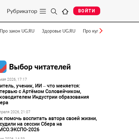
Рубрикатор
ВОЙТИ
Про закон UG.RU
Здоровье UG.RU
Про культуру UG.RU
Нау
Выбор читателей
мая 2026, 17:17
итель, ученик, ИИ – что меняется:
тервью с Артёмом Соловейчиком,
ководителем Индустрии образования
ера
преля 2026, 21:07
к помочь воспитать автора своей жизни,
судили на сессии Сбера на
МСО.ЭКСПО-2026