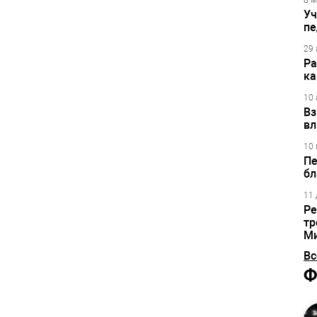
8 м
Уч
пе
29 
Ра
ка
10 
Вз
вл
10 
Пе
бл
11 
Ре
тр
М
Вс
Ф