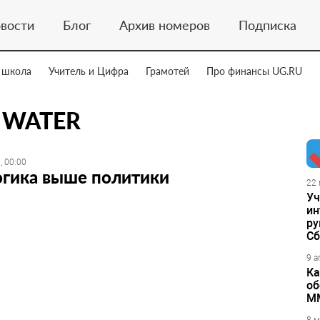
вости
Блог
Архив номеров
Подписка
 школа
Учитель и Цифра
Грамотей
Про финансы UG.RU
T WATER
, 00:00
огика выше политики
22 
Уч
ин
ру
Сб
9 а
Ка
об
М