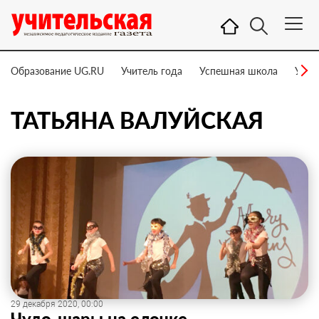
Образование UG.RU
Учитель года
Успешная школа
Учит
ТАТЬЯНА ВАЛУЙСКАЯ
29 декабря 2020, 00:00
Чудо-шары на елочке