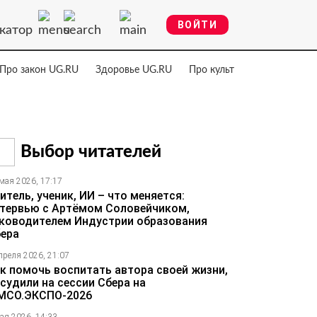
ВОЙТИ
катор
Про закон UG.RU
Здоровье UG.RU
Про культуру UG.RU
Нау
Выбор читателей
мая 2026, 17:17
итель, ученик, ИИ – что меняется:
тервью с Артёмом Соловейчиком,
ководителем Индустрии образования
ера
преля 2026, 21:07
к помочь воспитать автора своей жизни,
судили на сессии Сбера на
МСО.ЭКСПО-2026