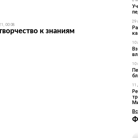
8 м
Уч
пе
29 
21, 00:08
Ра
творчество к знаниям
ка
10 
Вз
вл
10 
Пе
бл
11 
Ре
тр
М
Вс
Ф