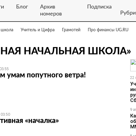
ти
Блог
Архив
Подписка
Рубри
номеров
 школа
Учитель и Цифра
Грамотей
Про финансы UG.RU
ВНАЯ НАЧАЛЬНАЯ ШКОЛА»
03:55
 умам попутного ветра!
22 
Уч
ин
ру
Сб
9 а
 03:50
Ка
тивная «началка»
об
М