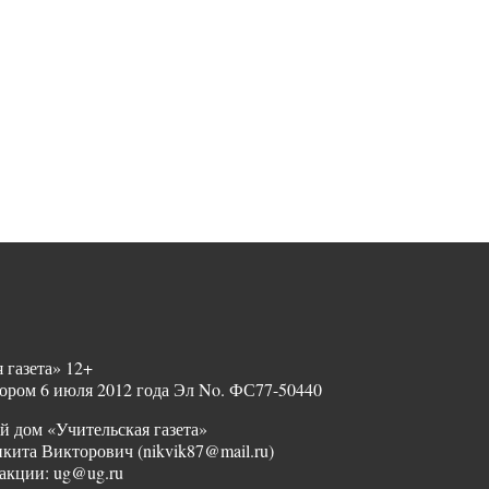
 газета» 12+
ором 6 июля 2012 года Эл No. ФС77-50440
й дом «Учительская газета»
ита Викторович (nikvik87@mail.ru)
акции: ug@ug.ru