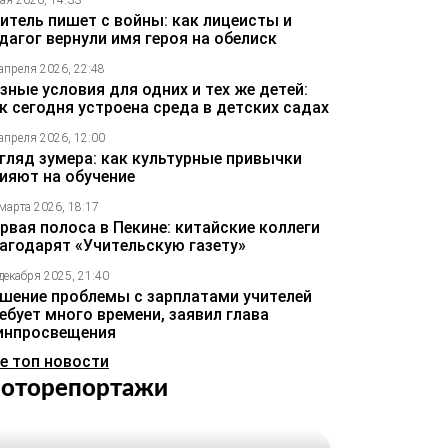
ая 2026, 14:33
итель пишет с войны: как лицеисты и
дагог вернули имя героя на обелиск
апреля 2026, 22:48
зные условия для одних и тех же детей:
к сегодня устроена среда в детских садах
апреля 2026, 12:00
гляд зумера: как культурные привычки
ияют на обучение
марта 2026, 18:17
рвая полоса в Пекине: китайские коллеги
агодарят «Учительскую газету»
декабря 2025, 21:40
шение проблемы с зарплатами учителей
ебует много времени, заявил глава
инпросвещения
е топ новости
оторепортажи