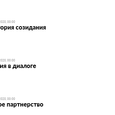
020, 00:00
ория созидания
020, 00:00
ия в диалоге
020, 00:00
ое партнерство