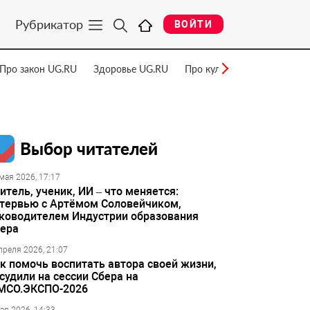
Рубрикатор
ВОЙТИ
Про закон UG.RU
Здоровье UG.RU
Про культуру UG.RU
Нау
Выбор читателей
мая 2026, 17:17
итель, ученик, ИИ – что меняется:
тервью с Артёмом Соловейчиком,
ководителем Индустрии образования
ера
преля 2026, 21:07
к помочь воспитать автора своей жизни,
судили на сессии Сбера на
МСО.ЭКСПО-2026