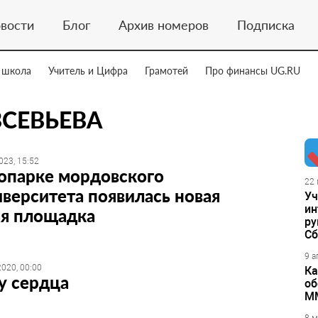
вости
Блог
Архив номеров
Подписка
 школа
Учитель и Цифра
Грамотей
Про финансы UG.RU
ВСЕВЬЕВА
023, 15:52
опарке мордовского
22 
верситета появилась новая
Уч
ин
ая площадка
ру
Сб
9 а
020, 00:00
Ка
у сердца
об
М