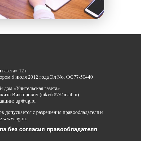
 газета» 12+
ором 6 июля 2012 года Эл No. ФС77-50440
й дом «Учительская газета»
ита Викторович (nikvik87@mail.ru)
акции: ug@ug.ru
в допускается с разрешения правообладателя и
е www.ug.ru.
па без согласия правообладателя