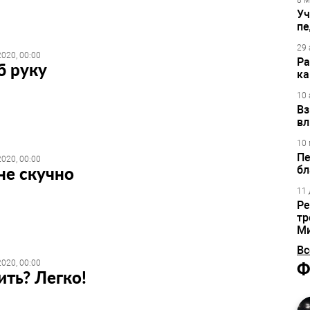
8 м
Уч
пе
29 
020, 00:00
Ра
б руку
ка
10 
Вз
вл
10 
Пе
020, 00:00
не скучно
бл
11 
Ре
тр
М
Вс
020, 00:00
Ф
ть? Легко!