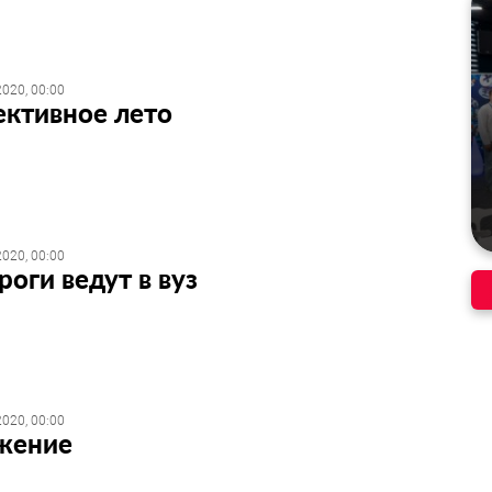
020, 00:00
ективное лето
020, 00:00
роги ведут в вуз
020, 00:00
жение