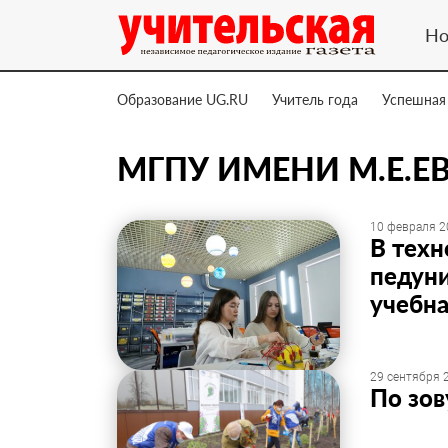
Но
Образование UG.RU
Учитель года
Успешная
МГПУ ИМЕНИ М.Е.Е
10 февраля 2
В техн
педуни
учебн
29 сентября 2
По зов