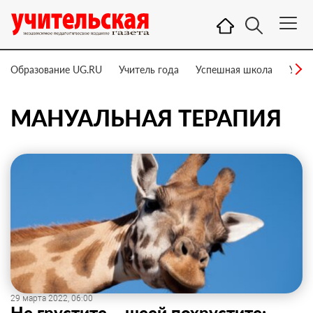
Образование UG.RU
Учитель года
Успешная школа
Учит
МАНУАЛЬНАЯ ТЕРАПИЯ
29 марта 2022, 06:00
Не грустите – шеей похрустите: