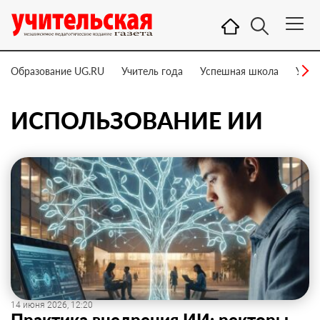
Образование UG.RU
Учитель года
Успешная школа
Учит
ИСПОЛЬЗОВАНИЕ ИИ
14 июня 2026, 12:20
Практика внедрения ИИ: ректоры