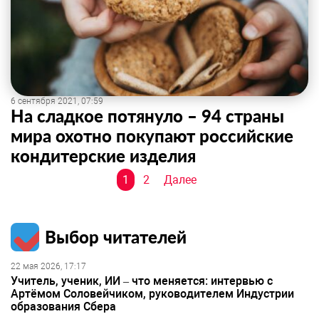
6 сентября 2021, 07:59
На сладкое потянуло – 94 страны
мира охотно покупают российские
кондитерские изделия
Навигация
1
2
Далее
по
записям
Выбор читателей
22 мая 2026, 17:17
Учитель, ученик, ИИ – что меняется: интервью с
Артёмом Соловейчиком, руководителем Индустрии
образования Сбера