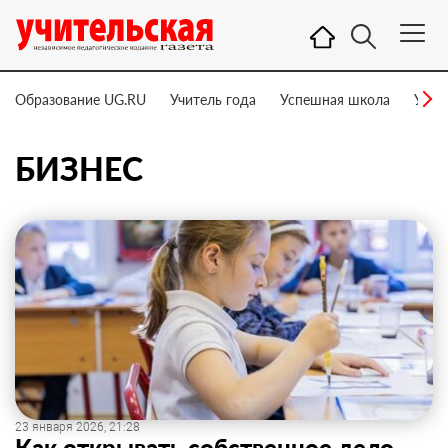
Образование UG.RU
Учитель года
Успешная школа
Учит
БИЗНЕС
23 января 2026, 21:28
Как открывать собственное дело,