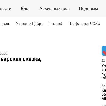
вости
Блог
Архив номеров
Подписка
 школа
Учитель и Цифра
Грамотей
Про финансы UG.RU
 00:00
варская сказка,
22 
Уч
ин
ру
Сб
9 а
Ка
об
М