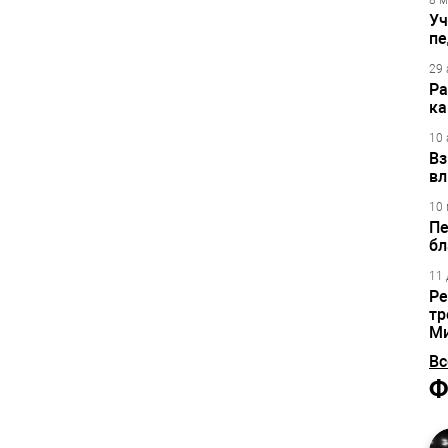
8 м
Уч
пе
29 
Ра
ка
10 
Вз
вл
10 
Пе
бл
11 
Ре
тр
М
Вс
Ф