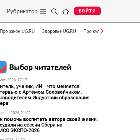
Рубрикатор
ВОЙТИ
Про закон UG.RU
Здоровье UG.RU
Про культуру UG.RU
Нау
Выбор читателей
мая 2026, 17:17
итель, ученик, ИИ – что меняется:
тервью с Артёмом Соловейчиком,
ководителем Индустрии образования
ера
преля 2026, 21:07
к помочь воспитать автора своей жизни,
судили на сессии Сбера на
МСО.ЭКСПО-2026