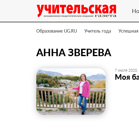
Но
Образование UG.RU
Учитель года
Успешная
АННА ЗВЕРЕВА
7 июля 2020,
Моя ба