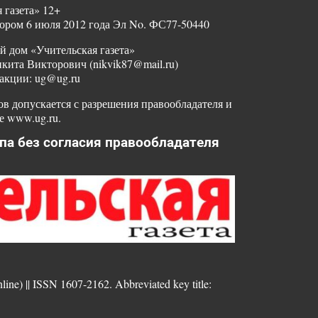
 газета» 12+
ором 6 июля 2012 года Эл No. ФС77-50440
й дом «Учительская газета»
ита Викторович (nikvik87@mail.ru)
акции: ug@ug.ru
в допускается с разрешения правообладателя и
е www.ug.ru.
па без согласия правообладателя
nline) || ISSN 1607-2162. Abbreviated key title: