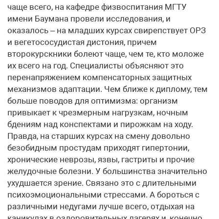
чаще всего, на кафедре физвоспитания МГТУ
имени Баумана провели исследования, и
оказалось – на младших курсах свирепствует ОРЗ
и вегетососудистая дистония, причем
второкурскники болеют чаще, чем те, кто моложе
их всего на год. Специалисты объясняют это
перенапряжением компенсаторных защитных
механизмов адаптации. Чем ближе к диплому, тем
больше поводов для оптимизма: организм
привыкает к чрезмерным нагрузкам, ночным
бдениям над конспектами и пирожкам на ходу.
Правда, на старших курсах на смену довольно
безобидным простудам приходят гипертонии,
хронические неврозы, язвы, гастриты и прочие
желудочные болезни. У большинства значительно
ухудшается зрение. Связано это с длительными
психоэмоциональными стрессами. А бороться с
различными недугами лучше всего, отдыхая на
каникулах в оздоровительных лагерях и, конечно