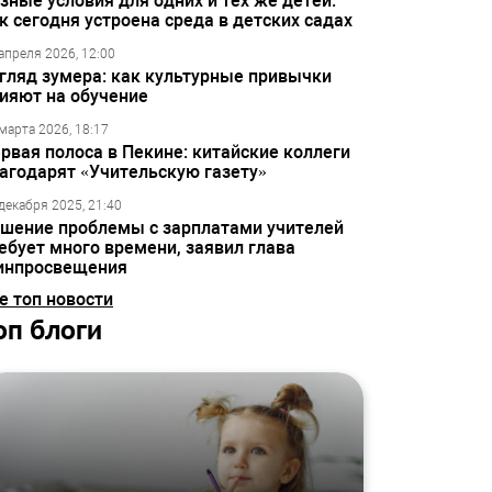
зные условия для одних и тех же детей:
к сегодня устроена среда в детских садах
апреля 2026, 12:00
гляд зумера: как культурные привычки
ияют на обучение
марта 2026, 18:17
рвая полоса в Пекине: китайские коллеги
агодарят «Учительскую газету»
декабря 2025, 21:40
шение проблемы с зарплатами учителей
ебует много времени, заявил глава
инпросвещения
е топ новости
оп блоги