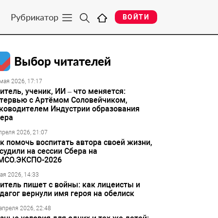
Рубрикатор
ВОЙТИ
Выбор читателей
мая 2026, 17:17
итель, ученик, ИИ – что меняется:
тервью с Артёмом Соловейчиком,
ководителем Индустрии образования
ера
преля 2026, 21:07
к помочь воспитать автора своей жизни,
судили на сессии Сбера на
МСО.ЭКСПО-2026
ая 2026, 14:33
итель пишет с войны: как лицеисты и
дагог вернули имя героя на обелиск
апреля 2026, 22:48