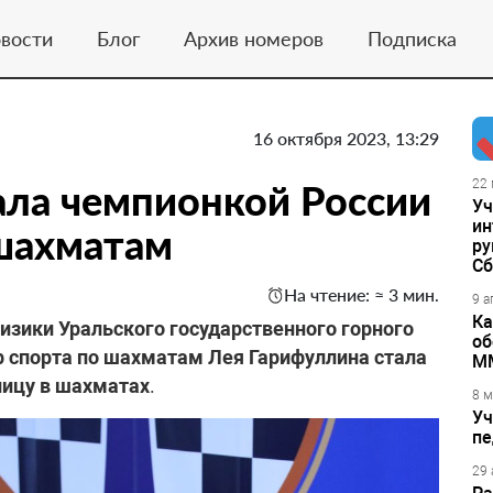
вости
Блог
Архив номеров
Подписка
16 октября 2023, 13:29
ала чемпионкой России
22 
Уч
ин
 шахматам
ру
Сб
На чтение: ≈ 3 мин.
9 а
Ка
изики Уральского государственного горного
об
 спорта по шахматам Лея Гарифуллина стала
М
лицу в шахматах
.
8 м
Уч
пе
29 