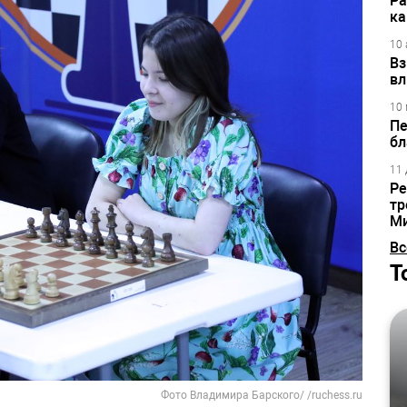
Ра
ка
10 
Вз
вл
10 
Пе
бл
11 
Ре
тр
М
Вс
Т
Фото Владимира Барского/ /ruchess.ru