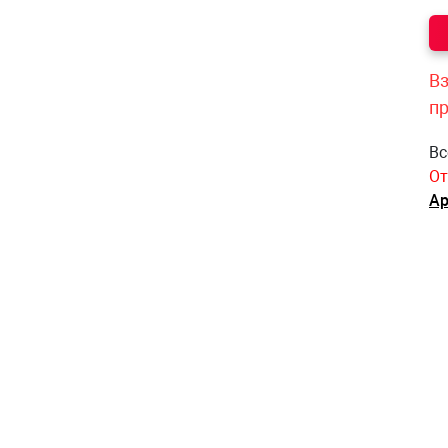
Вз
п
Вс
От
Ар