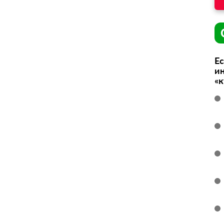
Ес
ин
«