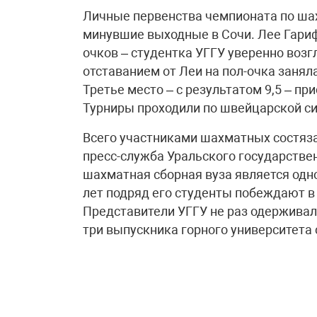
Личные первенства чемпионата по ша
минувшие выходные в Сочи. Лее Гарифу
очков – студентка УГГУ уверенно возг
отставанием от Леи на пол-очка заня
Третье место – с результатом 9,5 – п
Турниры проходили по швейцарской сис
Всего участниками шахматных состяза
пресс-служба Уральского государствен
шахматная сборная вуза является одно
лет подряд его студенты побеждают в
Представители УГГУ не раз одержива
три выпускника горного университета