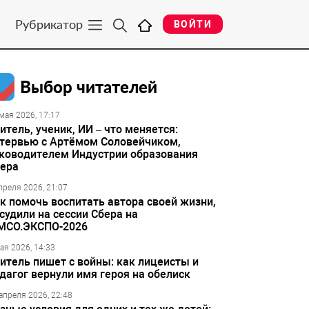
Рубрикатор
ВОЙТИ
Выбор читателей
мая 2026, 17:17
итель, ученик, ИИ – что меняется:
тервью с Артёмом Соловейчиком,
ководителем Индустрии образования
ера
преля 2026, 21:07
к помочь воспитать автора своей жизни,
судили на сессии Сбера на
МСО.ЭКСПО-2026
ая 2026, 14:33
итель пишет с войны: как лицеисты и
дагог вернули имя героя на обелиск
апреля 2026, 22:48