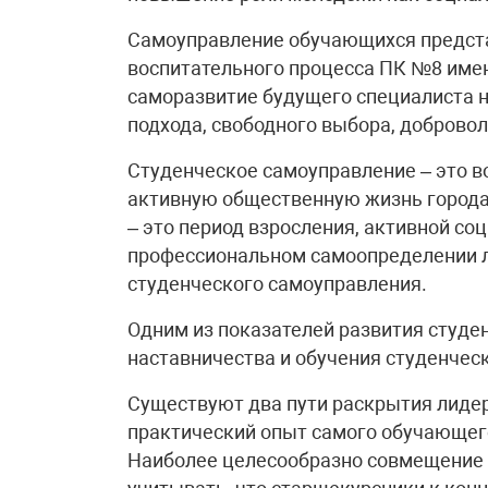
Самоуправление обучающихся предста
воспитательного процесса ПК №8 име
саморазвитие будущего специалиста н
подхода, свободного выбора, доброво
Студенческое само­уп­рав­ление – это
активную общественную жизнь города,
– это период взросления, активной со
профессиональном самоопределении ли
студенческого самоуправления.
Одним из показателей развития студе
наставничества и обучения студенческ
Существуют два пути раскрытия лиде
практический опыт самого обучающего
Наиболее целесообразно совмещение э