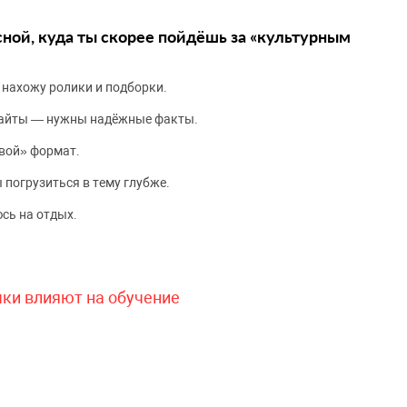
сной, куда ты скорее пойдёшь за «культурным
 нахожу ролики и подборки.
сайты — нужны надёжные факты.
вой» формат.
 погрузиться в тему глубже.
сь на отдых.
чки влияют на обучение