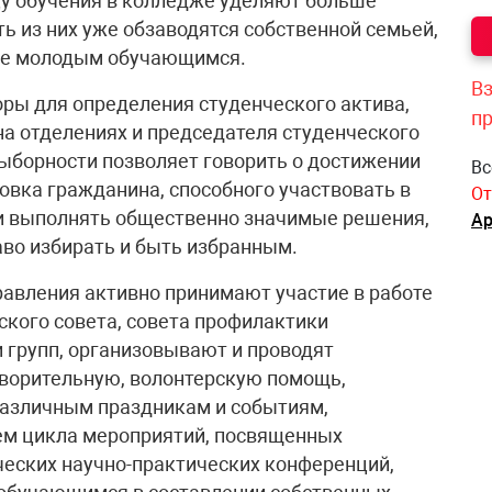
цу обучения в колледже уделяют больше
ть из них уже обзаводятся собственной семьей,
лее молодым обучающимся.
Вз
ры для определения студенческого актива,
п
на отделениях и председателя студенческого
ыборности позволяет говорить о достижении
Вс
товка гражданина, способного участвовать в
От
 и выполнять общественно значимые решения,
Ар
аво избирать и быть избранным.
авления активно принимают участие в работе
ского совета, совета профилактики
 групп, организовывают и проводят
творительную, волонтерскую помощь,
азличным праздникам и событиям,
ем цикла мероприятий, посвященных
еских научно-практических конференций,