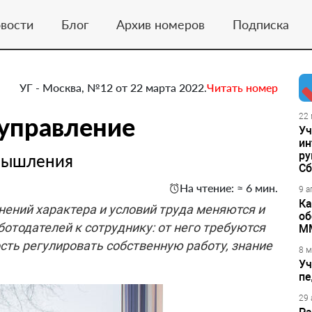
вости
Блог
Архив номеров
Подписка
УГ - Москва, №12 от 22 марта 2022.
Читать номер
управление
22 
Уч
ин
ру
мышления
Сб
На чтение: ≈ 6 мин.
9 а
Ка
ений характера и условий труда меняются и
об
отодателей к сотруднику: от него требуются
М
сть регулировать собственную работу, знание
8 м
Уч
пе
29 