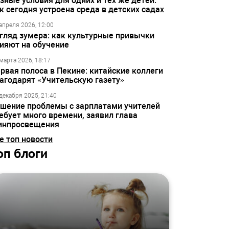
зные условия для одних и тех же детей:
к сегодня устроена среда в детских садах
апреля 2026, 12:00
гляд зумера: как культурные привычки
ияют на обучение
марта 2026, 18:17
рвая полоса в Пекине: китайские коллеги
агодарят «Учительскую газету»
декабря 2025, 21:40
шение проблемы с зарплатами учителей
ебует много времени, заявил глава
инпросвещения
е топ новости
оп блоги