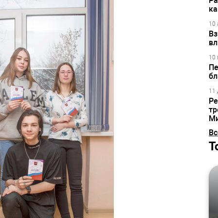
Ра
ка
10 
Вз
вл
10 
Пе
бл
11 
Ре
тр
М
Вс
Т