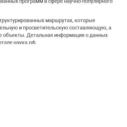
ванных программ в сфере научно-популярного
структурированных маршрутах, которые
ельную и просветительскую составляющую, а
ие объекты. Детальная информация о данных
тале наука.рф.
, являющийся сопредседателем
ия науки и технологий, рассматриваемая
етствии с поручением главы государства.
еобразным проводником в мир российских
ных.
оличеству детей и молодёжи задуматься о
аботок, а взрослым путешественникам – в
трану. Уже сегодня в рамках Десятилетия
10 маршрутов в 35 регионах России. Их
года появилось более 30 новых маршрутов», –