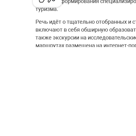
процессе формирования специализиро
туризма.
Речь идёт о тщательно отобранных и 
включают в себя обширную образоват
также экскурсии на исследовательск
маршрутах размещена на интернет-пор
Как подчеркнул Дмитрий Чернышенко
Координационного комитета Десятилет
инициатива была разработана в соотв
Вице-премьер назвал этот проект сво
технологий и плеяды выдающихся учё
«Программа помогает ещё большему к
карьере в сфере исследований и разр
очередной раз испытать гордость за с
науки и технологий создано порядка 1
количество постоянно растёт – за 2,5 