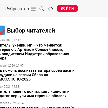
Рубрикатор
ВОЙТИ
Выбор читателей
мая 2026, 17:17
итель, ученик, ИИ – что меняется:
тервью с Артёмом Соловейчиком,
ководителем Индустрии образования
ера
преля 2026, 21:07
к помочь воспитать автора своей жизни,
судили на сессии Сбера на
МСО.ЭКСПО-2026
ая 2026, 14:33
итель пишет с войны: как лицеисты и
дагог вернули имя героя на обелиск
апреля 2026, 22:48