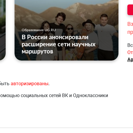
Вз
Образование UG.RU
п
В России анонсировали
расширение сети научных
Вс
маршрутов
От
Ар
 быть
авторизированы
.
 помощью социальных сетей ВК и Одноклассники