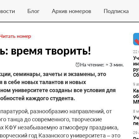
вости
Блог
Архив номеров
Подписка
Читать номер
: время творить!
22 
Уч
ин
На чтение: ≈ 3 мин.
ру
екции, семинары, зачеты и экзамены, это
Сб
я в себе новых талантов и новых
9 а
ном университете созданы все условия для
Ка
об
собностей каждого студента.
М
паратурой, разнообразию направлений, от
8 м
Уч
го танца до современного, творческие
пе
нах КФУ незабываемую атмосферу праздника,
29 
орческий год Казанского университета – это