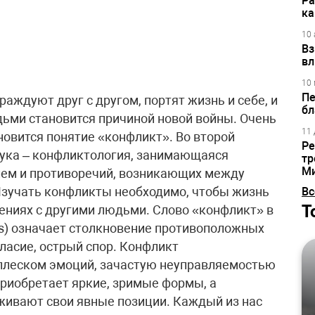
Ра
ка
10 
Вз
вл
10 
Пе
раждуют друг с другом, портят жизнь и себе, и
бл
ьми становится причиной новой войны. Очень
11 
овится понятие «конфликт». Во второй
Ре
аука – конфликтология, занимающаяся
тр
М
ем и противоречий, возникающих между
Изучать конфликты необходимо, чтобы жизнь
Вс
Т
ениях с другими людьми. Слово «конфликт» в
tus) означает столкновение противоположных
гласие, острый спор. Конфликт
сплеском эмоций, зачастую неуправляемостью
приобретает яркие, зримые формы, а
ивают свои явные позиции. Каждый из нас