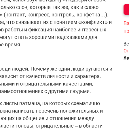
лько слов, которые так же, как и слово
» (контакт, конгресс, контроль, конфетка…).
е, что связывает их с понятием «конфликт» и
Вз
ов работы и фиксация наиболее интересных
п
могут стать хорошими подсказками для
Вс
ое время.
От
Ар
реди людей. Почему же одни люди ругаются и
зависит от качеств личности и характера.
ьными и отрицательными качествами,
заимоотношениях с другими людьми.
х листы ватмана, на которых схематично
лжна написать перечень положительных и
ияющих на общение и отношения между
ласти головы, отрицательные – в области