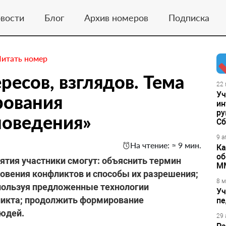
вости
Блог
Архив номеров
Подписка
Читать номер
есов, взглядов. Тема
22 
Уч
ования
ин
ру
поведения»
Сб
9 а
На чтение: ≈ 9 мин.
Ка
об
нятия участники смогут: объяснить термин
М
овения конфликтов и способы их разрешения;
8 м
спользуя предложенные технологии
Уч
ликта; продолжить формирование
пе
людей.
29 