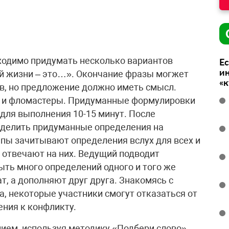
бходимо придумать несколько вариантов
Ес
ин
й жизни – это…». Окончание фразы могжет
«
ов, но предложение должно иметь смысл.
и и фломастеры. Придуманные формулировки
для выполнения 10-15 минут. После
зделить придуманные определения на
пы зачитывают определения вслух для всех и
 отвечают на них. Ведущий подводит
ыть много определений одного и того же
т, а дополняют друг друга. Знакомясь с
 некоторые участники смогут отказаться от
ния к конфликту.
ием, используя методику «Подбери слово».