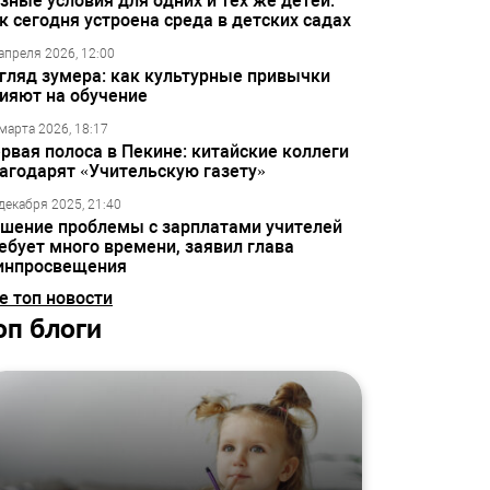
зные условия для одних и тех же детей:
к сегодня устроена среда в детских садах
апреля 2026, 12:00
гляд зумера: как культурные привычки
ияют на обучение
марта 2026, 18:17
рвая полоса в Пекине: китайские коллеги
агодарят «Учительскую газету»
декабря 2025, 21:40
шение проблемы с зарплатами учителей
ебует много времени, заявил глава
инпросвещения
е топ новости
оп блоги