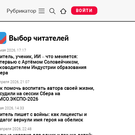
Рубрикатор
ВОЙТИ
Выбор читателей
мая 2026, 17:17
итель, ученик, ИИ – что меняется:
тервью с Артёмом Соловейчиком,
ководителем Индустрии образования
ера
преля 2026, 21:07
к помочь воспитать автора своей жизни,
судили на сессии Сбера на
МСО.ЭКСПО-2026
ая 2026, 14:33
итель пишет с войны: как лицеисты и
дагог вернули имя героя на обелиск
апреля 2026, 22:48