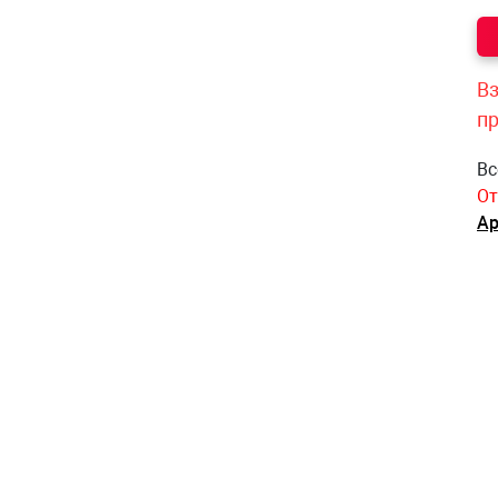
Вз
п
Вс
От
Ар