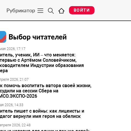
Рубрикатор
ВОЙТИ
Выбор читателей
мая 2026, 17:17
итель, ученик, ИИ – что меняется:
тервью с Артёмом Соловейчиком,
ководителем Индустрии образования
ера
преля 2026, 21:07
к помочь воспитать автора своей жизни,
судили на сессии Сбера на
МСО.ЭКСПО-2026
ая 2026, 14:33
итель пишет с войны: как лицеисты и
дагог вернули имя героя на обелиск
апреля 2026, 22:48