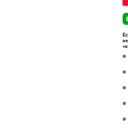
Ес
ин
«