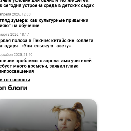
зные условия для одних и тех же детей:
к сегодня устроена среда в детских садах
апреля 2026, 12:00
гляд зумера: как культурные привычки
ияют на обучение
марта 2026, 18:17
рвая полоса в Пекине: китайские коллеги
агодарят «Учительскую газету»
декабря 2025, 21:40
шение проблемы с зарплатами учителей
ебует много времени, заявил глава
инпросвещения
е топ новости
оп блоги