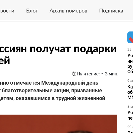
вости
Блог
Архив номеров
Подписка
ссиян получат подарки
22 
Уч
ей
ин
ру
Сб
На чтение: ≈ 3 мин.
9 а
ионно отмечается Международный день
Ка
т благотворительные акции, призванные
об
М
детям, оказавшимся в трудной жизненной
8 м
Уч
пе
29 