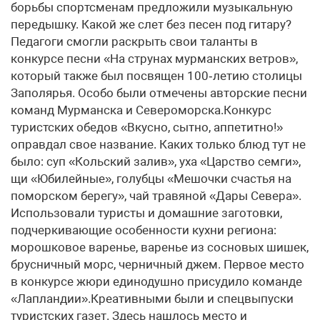
борьбы спортсменам предложили музыкальную
передышку. Какой же слет без песен под гитару?
Педагоги смогли раскрыть свои таланты в
конкурсе песни «На струнах мурманских ветров»,
который также был посвящен 100‑летию столицы
Заполярья. Особо были отмечены авторские песни
команд Мурманска и Североморска.Конкурс
туристских обедов «Вкусно, сытно, аппетитно!»
оправдал свое название. Каких только блюд тут не
было: суп «Кольский залив», уха «Царство семги»,
щи «Юбилейные», голубцы «Мешочки счастья на
поморском берегу», чай травяной «Дары Севера».
Использовали туристы и домашние заготовки,
подчеркивающие особенности кухни региона:
морошковое варенье, варенье из сосновых шишек,
брусничный морс, черничный джем. Первое место
в конкурсе жюри единодушно присудило команде
«Лапландии».Креативными были и спецвыпуски
туристских газет. Здесь нашлось место и