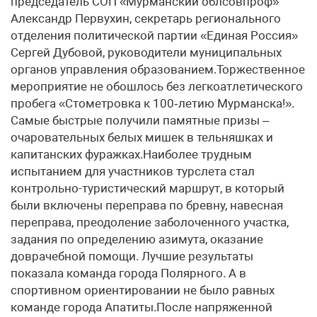
председатель СОП «Мурманский обл­совпроф»
Александр Первухин, секретарь регионального
отделения политической партии «Единая Россия»
Сергей Дубовой, руководители муниципальных
органов управления образованием.Торжественное
мероприятие не обошлось без легкоатлетического
пробега «Стометровка к 100‑летию Мурманска!».
Самые быстрые получили памятные призы –
очаровательных белых мишек в тельняшках и
капитанских фуражках.Наиболее трудным
испытанием для участников турслета стал
контрольно-туристический маршрут, в который
были включены переправа по бревну, навесная
переправа, преодоление заболоченного участка,
задания по определению азимута, оказание
доврачебной помощи. Лучшие результаты
показала команда города Полярного. А в
спортивном ориентировании не было равных
команде города Апатиты.После напряженной