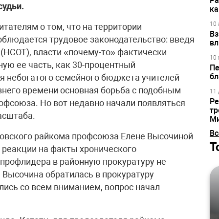
Ра
судьи.
ка
10 
тателям о том, что на территории
Вз
облюдается трудовое законодательство: введя
вл
 (НСОТ), власти «почему-то» фактически
10 
ую ее часть, как 30-процентный
Пе
бл
я небогатого семейного бюджета учителей
внего времени основная борьба с подобным
11 
Ре
офсоюза. Но вот недавно начали появляться
тр
асштаба.
М
Вс
овского райкома профсоюза Елене Высочиной
Т
 реакции на факты хронического
профлидера в районную прокуратуру не
а Высочина обратилась в прокуратуру
лись со всем вниманием, вопрос начал