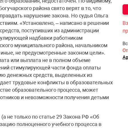
его образования, недостаточен. По-видимому,
огучарского района свято верят в то, что
правдать нарушение закона. Но судья Ольга
ствиям. «Установлено, – написано в решении
Вз
 средств, поступивших из администрации
п
мулирующей надбавки работникам
Вс
ского муниципального района, начальником
От
 иные, не предусмотренные законом цели».
Ар
ата или выплата не в полном объеме
ений стимулирующей части фонда оплаты
нию денежных средств, выделенных из
дает трудовые конфликты в образовательных
естве образовательного процесса, может
ботников и невозможности получения детьми
 (а не только по статье 29 Закона РФ «Об
изацию полноценного учебного процесса в