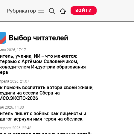
Рубрикатор
ВОЙТИ
Выбор читателей
мая 2026, 17:17
итель, ученик, ИИ – что меняется:
тервью с Артёмом Соловейчиком,
ководителем Индустрии образования
ера
преля 2026, 21:07
к помочь воспитать автора своей жизни,
судили на сессии Сбера на
МСО.ЭКСПО-2026
ая 2026, 14:33
итель пишет с войны: как лицеисты и
дагог вернули имя героя на обелиск
апреля 2026, 22:48