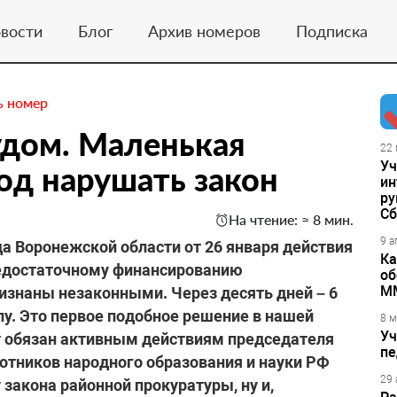
вости
Блог
Архив номеров
Подписка
ь номер
удом. Маленькая
22 
Уч
вод нарушать закон
ин
ру
Сб
На чтение: ≈ 8 мин.
9 а
а Воронежской области от 26 января действия
Ка
недостаточному финансированию
об
М
знаны незаконными. Через десять дней – 6
лу. Это первое подобное решение в нашей
8 м
Уч
 обязан активным действиям председателя
пе
отников народного образования и науки РФ
29 
 закона районной прокуратуры, ну и,