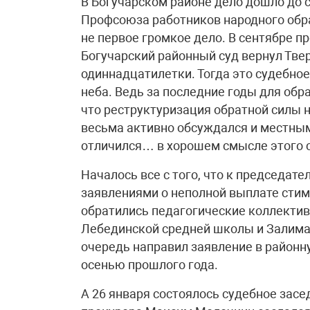
В Богучарском районе дело дошло до с
Профсоюза работников народного обра
не первое громкое дело. В сентябре п
Богучарский районный суд вернул Тве
одиннадцатилетки. Тогда это судебно
неба. Ведь за последние годы для обр
что реструктуризация обратной силы н
весьма активно обсуждался и местным
отличился… в хорошем смысле этого 
Началось все с того, что к председат
заявлениями о неполной выплате сти
обратились педагогические коллекти
Лебединской средней школы и Залима
очередь направил заявление в районную
осенью прошлого года.
А 26 января состоялось судебное зас