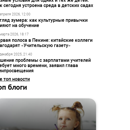
зные условия для одних и тех же детей:
к сегодня устроена среда в детских садах
апреля 2026, 12:00
гляд зумера: как культурные привычки
ияют на обучение
марта 2026, 18:17
рвая полоса в Пекине: китайские коллеги
агодарят «Учительскую газету»
декабря 2025, 21:40
шение проблемы с зарплатами учителей
ебует много времени, заявил глава
инпросвещения
е топ новости
оп блоги