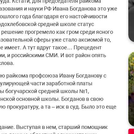
уда. Кстати, для председателя райкома
зования и науки РФ Ивана Богданова это уже
рошлого года благодаря его настойчивости
рдохлебовской средней школе статус
е решение прогремело как гром среди ясного
азовательной сферы уже стало аксиомой то,
е имеет. А тут вдруг такое… Прецедент
и, и российскими СМИ. И вот район опять
слова.
елю райкома профсоюза Ивану Богданову с
мулирующей части заработной платы
вы богучарской средней школы №1,
нской основной школы. Богданов в свою
 прокуратуру, а та – иск в суд. Было это еще
едание. Выступая в нем, старший помощник