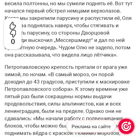
весила полтонны, но мы сумели поднять её. Вот тут
начался первый обстрел немцами верхолазов.
Когда мы закрепили парусину и распустили её, Оля
Фирсова поднялась наверх, чтобы стягивать и
сшивать парусину, со стороны Дворцовой
площади выскочил „Мессершмидт“ и дал по ней
0
пулемётную очередь. Чудом Олю не задело, потом
она рассказывала, что видела лицо лётчика».
Петропавловскую крепость прятали от врага уже
зимой, по ночам. «В самый мороз, он порой
доходил до 43 градусов, приступили к маскировке
Петропавловского собора». К этому времени уже
пятый раз были сокращены нормы выдачи
продовольствия, силы альпинистов, как и всех
ленинградцев, были на пределе. Однако они не
сдавались: «Мы начали работу с подвешивания
блоков, чтобы можно было подниматься самим и
Реклама на сайте
поднимать вёдра с краской. Помимо морозов,