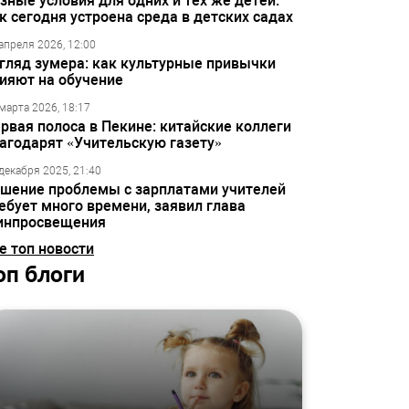
зные условия для одних и тех же детей:
к сегодня устроена среда в детских садах
апреля 2026, 12:00
гляд зумера: как культурные привычки
ияют на обучение
марта 2026, 18:17
рвая полоса в Пекине: китайские коллеги
агодарят «Учительскую газету»
декабря 2025, 21:40
шение проблемы с зарплатами учителей
ебует много времени, заявил глава
инпросвещения
е топ новости
оп блоги