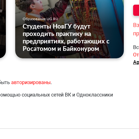
Образование UG.RU
Вз
Студенты НовГУ будут
проходить практику на
п
предприятиях, работающих с
Вс
Росатомом и Байконуром
От
Ар
 быть
авторизированы
.
 помощью социальных сетей ВК и Одноклассники