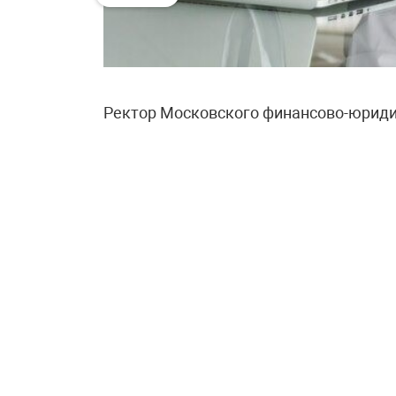
Ректор Московского финансово-юриди
сообщил, что его выпускники после о
зарабатывают в среднем от 120 до 250
обучения около 400 тысяч в год годов
миллионов. Если откладывать на комп
окупится за три-четыре года. Ректор т
выходят на зарплаты от 500 тысяч руб
В МФТИ оценки оказались более сдер
Кудрявцев привёл такой расчёт: если г
зарабатывает столько же в год, то на 
реальности, по его словам, срок буде
тратить средства на повседневную жи