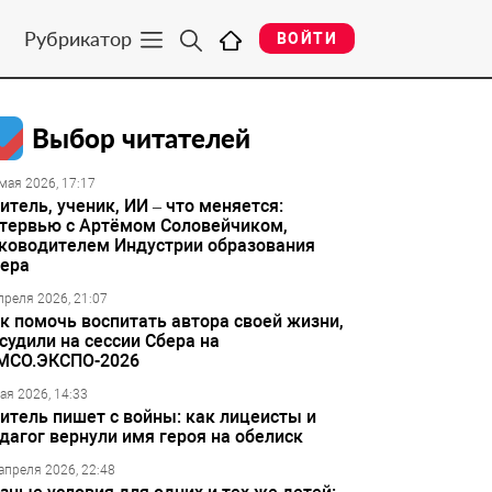
Рубрикатор
ВОЙТИ
Выбор читателей
мая 2026, 17:17
итель, ученик, ИИ – что меняется:
тервью с Артёмом Соловейчиком,
ководителем Индустрии образования
ера
преля 2026, 21:07
к помочь воспитать автора своей жизни,
судили на сессии Сбера на
МСО.ЭКСПО-2026
ая 2026, 14:33
итель пишет с войны: как лицеисты и
дагог вернули имя героя на обелиск
апреля 2026, 22:48