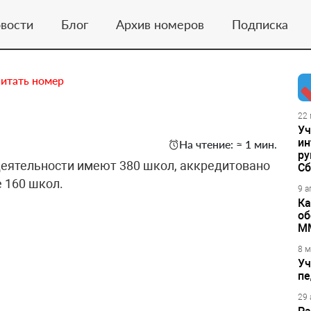
вости
Блог
Архив номеров
Подписка
итать номер
22 
Уч
ин
На чтение: ≈ 1 мин.
ру
деятельности имеют 380 школ, аккредитовано
Сб
 160 школ.
9 а
Ка
об
М
8 м
Уч
пе
29 