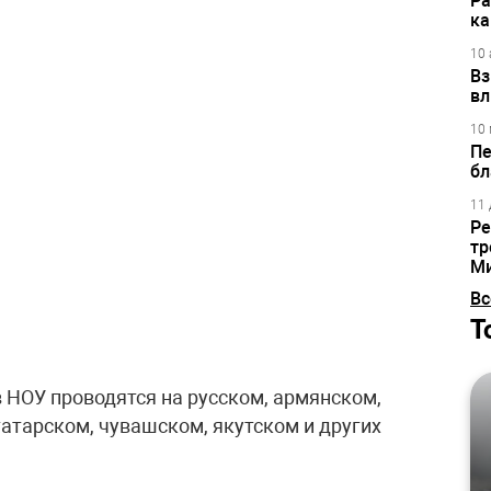
Ра
ка
10 
Вз
вл
10 
Пе
бл
11 
Ре
тр
М
Вс
Т
 НОУ проводятся на русском, армянском,
атарском, чувашском, якутском и других