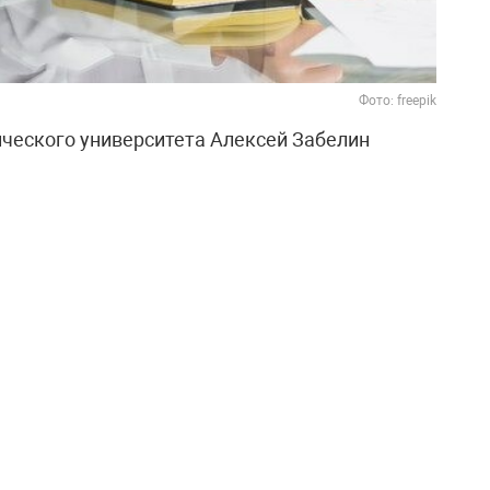
Фото: freepik
ческого университета Алексей Забелин
кончания высшего учебного заведения
 тысяч рублей в месяц. При стоимости
ой доход выпускника может достигать 1,5–2
енсацию расходов около трети дохода, диплом
акже отметил, что в перспективе многие из них
лей.
жанными. Советник ректора Николай
од обучения стоит 1,2 миллиона, а выпускник
возврат средств уйдёт шесть лет. В
т более долгим — ведь человеку нужно ещё
знь.