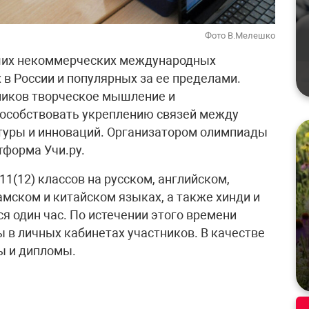
Фото В.Мелешко
ших некоммерческих международных
в России и популярных за ее пределами.
ников творческое мышление и
пособствовать укреплению связей между
ьтуры и инноваций. Организатором олимпиады
тформа Учи.ру.
1(12) классов на русском, английском,
амском и китайском языках, а также хинди и
я один час. По истечении этого времени
 в личных кабинетах участников. В качестве
ы и дипломы.