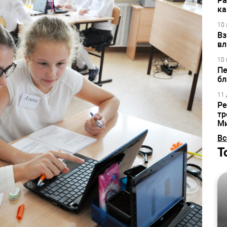
Ра
ка
10 
Вз
вл
10 
Пе
бл
11 
Ре
тр
М
Вс
Т