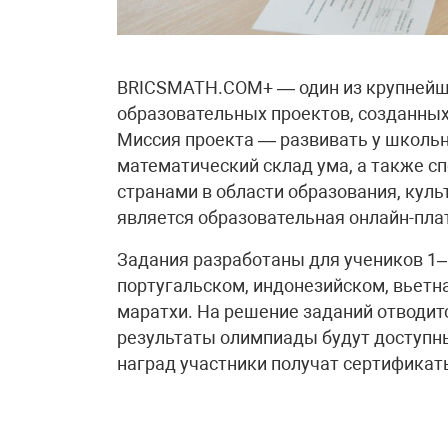
BRICSMATH.COM+ — один из крупней
образовательных проектов, созданных 
Миссия проекта — развивать у школь
математический склад ума, а также с
странами в области образования, кул
является образовательная онлайн-пла
Задания разработаны для учеников 1–1
португальском, индонезийском, вьетн
маратхи. На решение заданий отводитс
результаты олимпиады будут доступны
наград участники получат сертификат