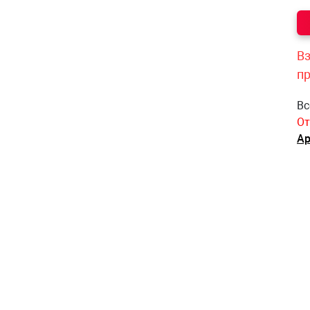
Вз
п
Вс
От
Ар