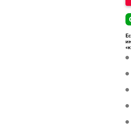
Ес
ин
«