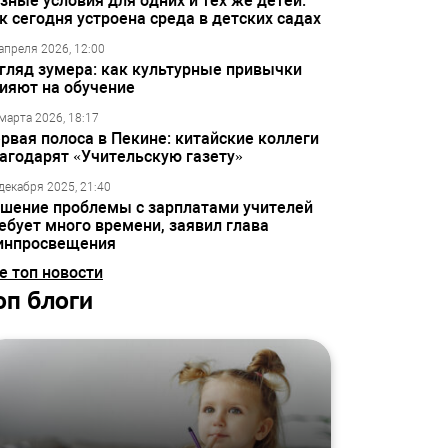
зные условия для одних и тех же детей:
к сегодня устроена среда в детских садах
апреля 2026, 12:00
гляд зумера: как культурные привычки
ияют на обучение
марта 2026, 18:17
рвая полоса в Пекине: китайские коллеги
агодарят «Учительскую газету»
декабря 2025, 21:40
шение проблемы с зарплатами учителей
ебует много времени, заявил глава
инпросвещения
е топ новости
оп блоги