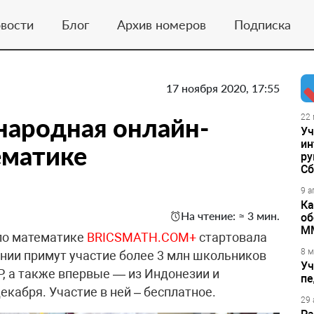
вости
Блог
Архив номеров
Подписка
17 ноября 2020, 17:55
народная онлайн-
22 
Уч
ин
ематике
ру
Сб
9 а
Ка
На чтение: ≈ 3 мин.
об
М
по математике
BRICSMATH.COM+
стартовала
8 м
ании примут участие более 3 млн школьников
Уч
Р, а также впервые — из Индонезии и
пе
кабря. Участие в ней – бесплатное.
29 