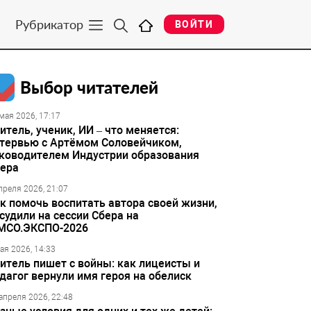
Рубрикатор
ВОЙТИ
Выбор читателей
мая 2026, 17:17
итель, ученик, ИИ – что меняется:
тервью с Артёмом Соловейчиком,
ководителем Индустрии образования
ера
преля 2026, 21:07
к помочь воспитать автора своей жизни,
судили на сессии Сбера на
МСО.ЭКСПО-2026
ая 2026, 14:33
итель пишет с войны: как лицеисты и
дагог вернули имя героя на обелиск
апреля 2026, 22:48