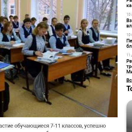
Ра
ка
10 
Вз
вл
10 
Пе
бл
11 
Ре
тр
М
Вс
Т
стие обучающиеся 7-11 классов, успешно