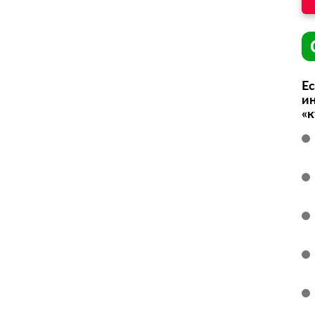
Ес
ин
«