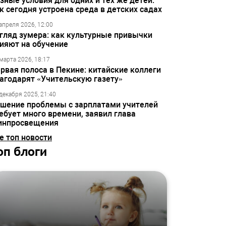
зные условия для одних и тех же детей:
к сегодня устроена среда в детских садах
апреля 2026, 12:00
гляд зумера: как культурные привычки
ияют на обучение
марта 2026, 18:17
рвая полоса в Пекине: китайские коллеги
агодарят «Учительскую газету»
декабря 2025, 21:40
шение проблемы с зарплатами учителей
ебует много времени, заявил глава
инпросвещения
е топ новости
оп блоги