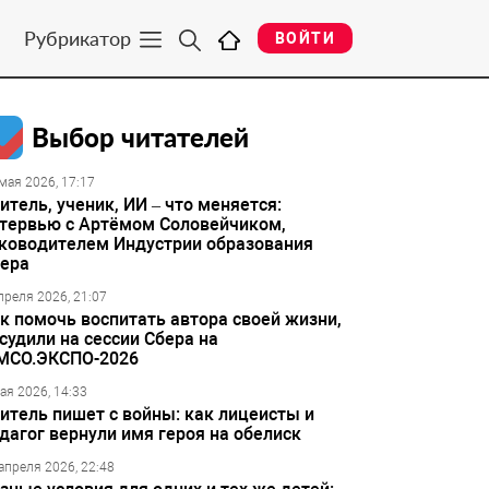
Рубрикатор
ВОЙТИ
Выбор читателей
мая 2026, 17:17
итель, ученик, ИИ – что меняется:
тервью с Артёмом Соловейчиком,
ководителем Индустрии образования
ера
преля 2026, 21:07
к помочь воспитать автора своей жизни,
судили на сессии Сбера на
МСО.ЭКСПО-2026
ая 2026, 14:33
итель пишет с войны: как лицеисты и
дагог вернули имя героя на обелиск
апреля 2026, 22:48