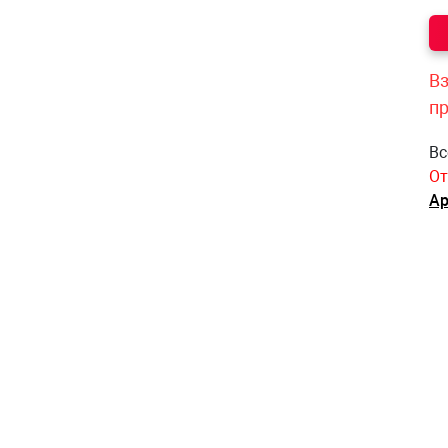
Вз
п
Вс
От
Ар