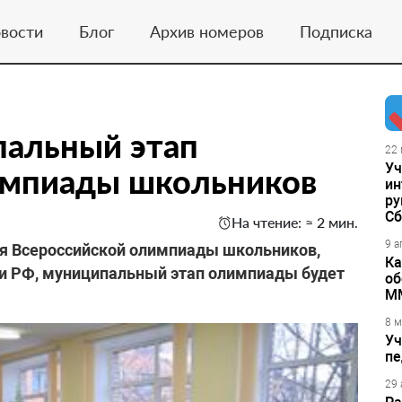
вости
Блог
Архив номеров
Подписка
пальный этап
22 
Уч
импиады школьников
ин
ру
Сб
На чтение: ≈ 2 мин.
9 а
ия Всероссийской олимпиады школьников,
Ка
 РФ, муниципальный этап олимпиады будет
об
М
8 м
Уч
пе
29 