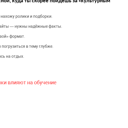
сной, куда ты скорее пойдёшь за «культурным
 нахожу ролики и подборки.
сайты — нужны надёжные факты.
вой» формат.
 погрузиться в тему глубже.
сь на отдых.
чки влияют на обучение