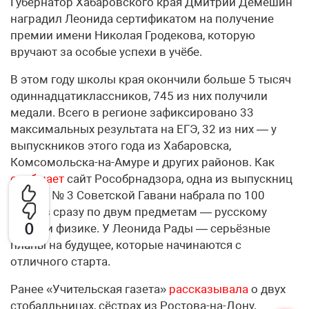
Губернатор Хабаровского края Дмитрий Демешин
наградил Леонида сертификатом на получение
премии имени Николая Гродекова, которую
вручают за особые успехи в учёбе.
В этом году школы края окончили больше 5 тысяч
одиннадцатиклассников, 745 из них получили
медали. Всего в регионе зафиксировано 33
максимальных результата на ЕГЭ, 32 из них — у
выпускников этого года из Хабаровска,
Комсомольска-на-Амуре и других районов. Как
сообщает
сайт Рособрнадзора, одна из выпускниц
школы № 3 Советской Гавани набрала по 100
баллов сразу по двум предметам — русскому
0
языку и физике. У Леонида Рады — серьёзные
планы на будущее, которые начинаются с
отличного старта.
Ранее «Учительская газета»
рассказывала
о двух
стобалльницах, сёстрах из Ростова-на-Дону.