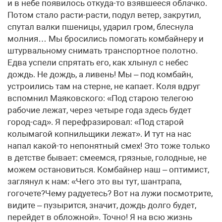
и в небе появилось откуда-то взявшееся облачко.
Потом стало расти-расти, подул ветер, закрутил,
спутал валки пшеницы, ударил гром, блеснула
молния… Мы бросились помогать комбайнеру и
штурвальному снимать транспортное полотно.
Едва успели спрятать его, как хлынул с небес
дождь. Не дождь, а ливень! Мы – под комбайн,
устроились там на стерне, не капает. Коля вдруг
вспомнил Маяковского: «Под старою телегою
рабочие лежат, через четыре года здесь будет
город-сад». Я перефразировал: «Под старой
колымагой копнильщики лежат». И тут на нас
напал какой-то непонятный смех! Это тоже только
в детстве бывает: смеемся, грязные, голодные, не
можем остановиться. Комбайнер наш – оптимист,
заглянул к нам: «Чего это вы тут, шантрапа,
гогочете?Чему радуетесь? Вот на лужи посмотрите,
видите – пузырится, значит, дождь долго будет,
перейдет в обложной». Точно! Я на всю жизнь