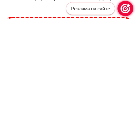
Реклама на сайте
Профессионалам —
профессиональную рассылку!
Подпишитесь, чтобы получать актуальные
новости и специальные предложения от
«Учительской газеты», не выходя из
почтового ящика
Подписаться
Соглашаюсь с
политикой конфиденциальности
и даю
согласие на обработку персональных данных