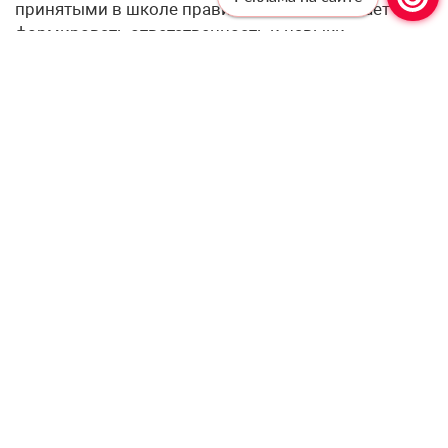
принятыми в школе правилами. Это помогает
формировать ответственность и навыки
саморегуляции.
– Насколько выпускники педагогических вузов,
прошедшие практику в школах, готовы к
реальным условиям работы, и как решается
проблема «текучки» молодых кадров в первые 2–
3 года?
– Чтобы поддержать молодых педагогов, помочь
им адаптироваться и влиться в коллектив, в
регионе функционирует система наставничества.
Не менее чем в течение одного года с момента
начала педагогической деятельности за молодым
учителем закрепляется наставник, который
помогает новым сотрудникам со всеми
вопросами и оказывает поддержку.
В Ленинградской области также активно