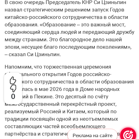
В свою очередь Председатель КНР Си Цзиньпин
назвал стратегическим решением запуск Годов
китайско-российского сотрудничества в области
образования. «Образование – это важный мост,
соединяющий сердца людей и передающий дружбу
между странами. Это благородное дело нашей
эпохи, несущее благо последующим поколениям»,
– сказал Си Цзиньпин.
Напомним, что торжественная церемония
официального открытия Годов российско-
китайского сотрудничества в области образования
состоялась в мае 2026 года в Доме народных
0
собраний в Пекине. Это десятый по счёту
межгосударственный перекрёстный проект,
реализуемый Россией и Китаем, который по
традиции посвящён одной из неотъемлемых
составляющих частей всеобъемлющего
партнёрства и стратегического взаимодействия
Реклама на сайте