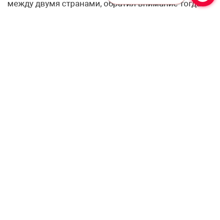
между двумя странами, обратил внимание тогда
Владимир Путин.
Профессионалам —
профессиональную рассылку!
Подпишитесь, чтобы получать актуальные
новости и специальные предложения от
«Учительской газеты», не выходя из
почтового ящика
Подписаться
Соглашаюсь с
политикой конфиденциальности
и даю
согласие на обработку персональных данных