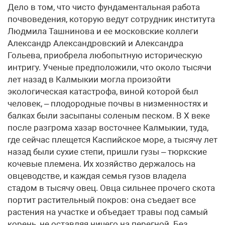
Дело в том, что чисто фундаментальная работа
почвоведения, которую ведут сотрудник института
Людмила Ташнинова и ее московские коллеги
Александр Александровский и Александра
Гольева, приобрела любопытную историческую
интригу. Ученые предположили, что около тысячи
лет назад в Калмыкии могла произойти
экологическая катастрофа, виной которой был
человек, – плодородные почвы в низменностях и
балках были засыпаны соленым песком. В Х веке
после разгрома хазар восточнее Калмыкии, туда,
где сейчас плещется Каспийское море, а тысячу лет
назад были сухие степи, пришли гузы – тюркские
кочевые племена. Их хозяйство держалось на
овцеводстве, и каждая семья гузов владела
стадом в тысячу овец. Овца сильнее прочего скота
портит растительный покров: она съедает все
растения на участке и объедает травы под самый
корень, не оставляя ничего на перегной. Без