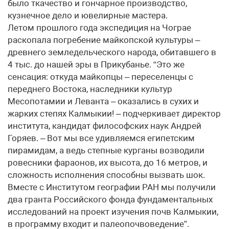
было ткачество и гончарное производство,
кузнечное дело и ювелирные мастера.
Летом прошлого года экспедиция на Чограе
раскопала погребение майкопской культуры –
древнего земледельческого народа, обитавшего в
4 тыс. до нашей эры в Прикубанье. “Это же
сенсация: откуда майкопцы – переселенцы с
переднего Востока, наследники культур
Месопотамии и Леванта – оказались в сухих и
жарких степях Калмыкии! – подчеркивает директор
института, кандидат философских наук Андрей
Горяев. – Вот мы все удивляемся египетским
пирамидам, а ведь степные курганы возводили
ровесники фараонов, их высота, до 16 метров, и
сложность исполнения способны вызвать шок.
Вместе с Институтом географии РАН мы получили
два гранта Российского фонда фундаментальных
исследований на проект изучения почв Калмыкии,
в программу входит и палеопочвоведение”.