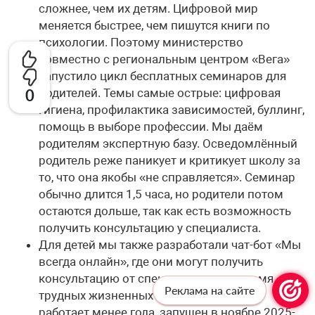
сложнее, чем их детям. Цифровой мир
меняется быстрее, чем пишутся книги по
психологии. Поэтому министерство
совместно с региональным центром «Вега»
запустило цикл бесплатных семинаров для
родителей. Темы самые острые: цифровая
0
гигиена, профилактика зависимостей, буллинг,
помощь в выборе профессии. Мы даём
родителям экспертную базу. Осведомлённый
родитель реже паникует и критикует школу за
то, что она якобы «не справляется». Семинар
обычно длится 1,5 часа, но родители потом
остаются дольше, так как есть возможность
получить консультацию у специалиста.
Для детей мы также разработали чат-бот «Мы
всегда онлайн», где они могут получить
консультацию от специалистов во время
Реклама на сайте
трудных жизненных ситуаций. Чат-бот
работает менее года, запущен в ноябре 2025-