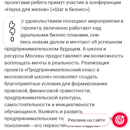
проектами ребята примут участие в конференции
«Наука для жизни» («Шаг в бизнес»).
Ребята с удовольствием посещают мероприятия в
рамках проекта, увлеченно работают над
индивидуальными бизнес-планами, они
0
загорелись новым делом и мечтают об успешном
предпринимательском будущем. А школа и
ресурсы Москвы предоставляют им возможность
воплощать мечты в реальность. Реализация
проекта «Предпринимательский класс в
московской школе» позволяет создать
благоприятные условия для формирования
правовой, финансовой грамотности,
предпринимательской культуры,
самостоятельности и инициативности
обучающихся. Выявить и развить
предпринимательские таланты подрастающего
Реклама на сайте
поколения – его первостепенная задача.