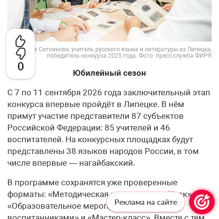
Юлия Ситникова, учитель русского языка и литературы из Липецка,
победитель конкурса 2025 года. Фото: пресс-служба ФИРЯ
0
Юбилейный сезон
С 7 по 11 сентября 2026 года заключительный этап
конкурса впервые пройдёт в Липецке. В нём
примут участие представители 87 субъектов
Российской Федерации: 85 учителей и 46
воспитателей. На конкурсных площадках будут
представлены 38 языков народов России, в том
числе впервые — нагайбакский.
В программе сохранятся уже проверенные
форматы: «Методическая мастерская», «Урок»,
Реклама на сайте
«Образовательное мероприятие с
воспитанниками» и «Мастер-класс». Вместе с тем