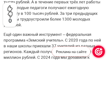
тысяч рублей. А в течение первых трёх лет работы
все молодые педагоги получают ежегодную
выплату в 100 тысяч рублей. За три предыдущих
года мы трудоустроили более 1300 молодых
0
учителей.
Ещё один важный инструмент – федеральная
программа «Земский учитель». С 2020 года по ней
в наши школы приехали 37 учителей из разных
регионов. Каждый получил служебное жильё и 1
Реклама на сайте
миллион рублей. С 2024 года мы добавили к
федеральным квотам ещё 6 региональных мест
ежегодно. А по федеральным квотам нам
значительно увеличили планку: если в 2025 году
было 4 квоты, то на 2026-2027 годы – по 12, а на
2028-й – 15. В сумме с региональными это даёт 18
квот в 2026 году, 18 – в 2027-м и 21 – в 2028-м.
Кроме того, на муниципальном уровне молодым
педагогам предоставляют жильё – за три года его